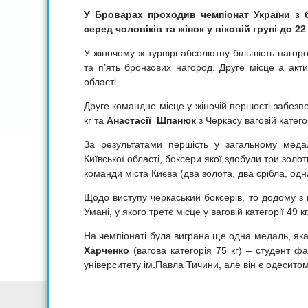
У
Броварах проходив
ч
емпіонат України з
серед чоловіків та жінок у віковій групі до 22
У жіночому ж турнірі абсолютну більшість нагород
та п’ять бронзових нагород. Друге місце а акти
області.
Друге командне місце у жіночій першості забезп
кг та
Анастасії Шпанюк
з Черкасу ваговій категор
За результатами першість у загальному медал
Київської області, боксери якої здобули три золот
команди міста Києва (два золота, два срібла, одна
Щодо виступу черкаський боксерів, то додому 
Умані, у якого третє місце у ваговій категорії 49 кг
На чемпіонаті була виграна ще одна медаль, як
Харченко
(вагова категорія 75 кг) – студент ф
університету ім.Павла Тичини, але він є одеситом