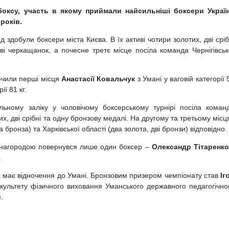
 боксу, участь в якому приймали найсильніші боксери Украї
 років.
 здобули боксери міста Києва. В їх активі чотири золотих, дві сріб
ві черкащанок, а почесне третє місце посіла команда Чернігівськ
ечили перші місця
Анастасії Ковальчук
з Умані у ваговій категорії 
ії 81 кг.
ьному заліку у чоловічому боксерському турнірі посіла коман
их, дві срібні та одну бронзову медалі. На другому та третьому місц
 бронза) та Харківської області (два золота, дві бронзи) відповідно.
з нагородою повернувся лише один боксер –
Олександр Тітаренко
.
а має відночення до Умані. Бронзовим призером чемпіонату став
Іг
акультету фізичного виховання Уманського державного педагогічно
.