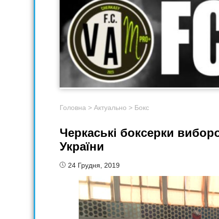
Головна
>
Актуально
>
Бокс
Черкаські боксерки виборо
України
24 Грудня, 2019