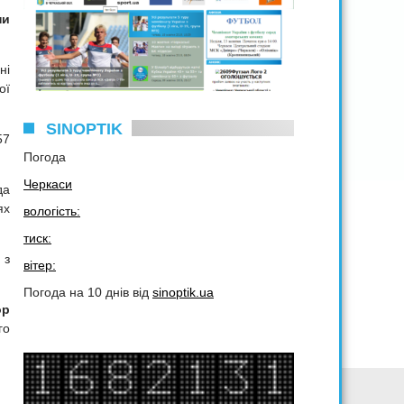
ни
ні
ої
SINOPTIK
57
Погода
Черкаси
да
ях
вологість:
тиск:
з
вітер:
Погода на 10 днів від
sinoptik.ua
ор
го