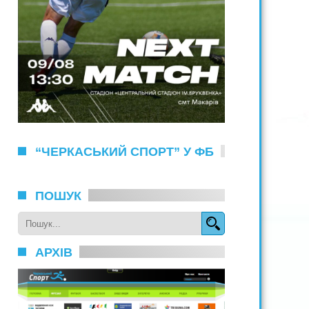
“ЧЕРКАСЬКИЙ СПОРТ” У ФБ
ПОШУК
АРХІВ