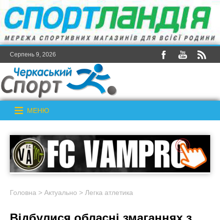
Серпень 9, 2026
МЕНЮ
Головна
>
Актуально
>
Легка атлетика
Відбулися обласні змаганнях з