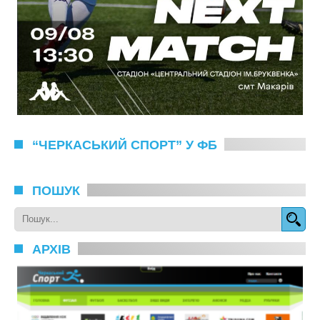
“ЧЕРКАСЬКИЙ СПОРТ” У ФБ
ПОШУК
АРХІВ