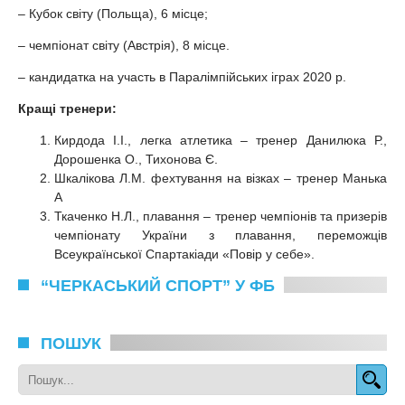
– Кубок світу (Польща), 6 місце;
– чемпіонат світу (Австрія), 8 місце.
– кандидатка на участь в Паралімпійських іграх 2020 р.
Кращі тренери:
Кирдода І.І., легка атлетика – тренер Данилюка Р.,
Дорошенка О., Тихонова Є.
Шкалікова Л.М. фехтування на візках – тренер Манька
А
Ткаченко Н.Л., плавання – тренер чемпіонів та призерів
чемпіонату України з плавання, переможців
Всеукраїнської Спартакіади «Повір у себе».
“ЧЕРКАСЬКИЙ СПОРТ” У ФБ
ПОШУК