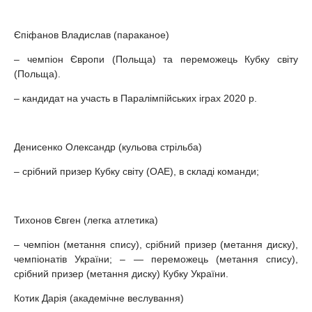
Єпіфанов Владислав (параканое)
– чемпіон Європи (Польща) та переможець Кубку світу
(Польща).
– кандидат на участь в Паралімпійських іграх 2020 р.
Денисенко Олександр (кульова стрільба)
– срібний призер Кубку світу (ОАЕ), в складі команди;
Тихонов Євген (легка атлетика)
– чемпіон (метання спису), срібний призер (метання диску),
чемпіонатів України; – — переможець (метання спису),
срібний призер (метання диску) Кубку України.
Котик Дарія (академічне веслування)