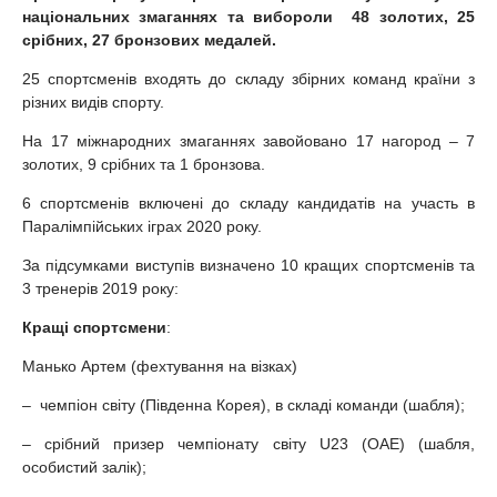
національних змаганнях та вибороли 48 золотих, 25
срібних, 27 бронзових медалей.
25 спортсменів входять до складу збірних команд країни з
різних видів спорту.
На 17 міжнародних змаганнях завойовано 17 нагород – 7
золотих, 9 срібних та 1 бронзова.
6 спортсменів включені до складу кандидатів на участь в
Паралімпійських іграх 2020 року.
За підсумками виступів визначено 10 кращих спортсменів та
3 тренерів 2019 року:
Кращі спортсмени
:
Манько Артем (фехтування на візках)
– чемпіон світу (Південна Корея), в складі команди (шабля);
– срібний призер чемпіонату світу U23 (ОАЕ) (шабля,
особистий залік);