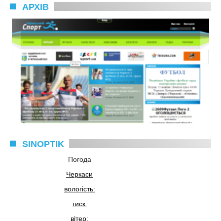
АРХІВ
SINOPTIK
Погода
Черкаси
вологість:
тиск:
вітер: