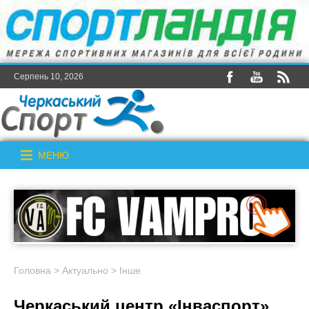
Серпень 10, 2026
МЕНЮ
Головна
>
Актуально
>
Інше
Черкаський центр «Інваспорт»