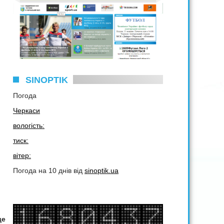
SINOPTIK
Погода
Черкаси
вологість:
тиск:
вітер:
Погода на 10 днів від
sinoptik.ua
де