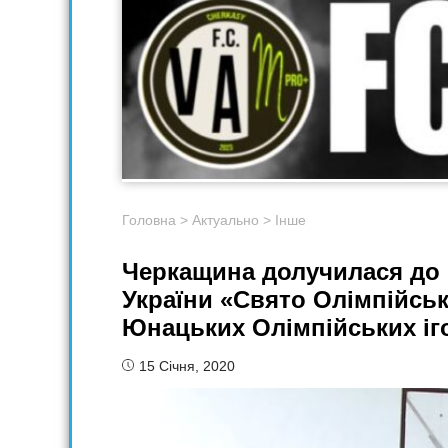
Головна
>
Актуально
>
Інше
Черкащина долучилася до 
України «Свято Олімпійськ
Юнацьких Олімпійських іг
15 Січня, 2020