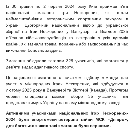
Із 30 травня по 2 червня 2024 року Київ приймав п’яті
національні змагання Ігри Нескорених, які стали
наймасштабнішим ветеранським спортивним заходом в
Україні. Цьогорічний національний відбір до української
збірної на Ігри Нескорених у Ванкувері та Вістлері 2025
об’єднав військовослужбовців та ветеранів з усіх куточків
країни, які зазнали травм, поранень або захворювань під час
виконання бойових завдань.
Змагання об’єднали загалом 329 учасників, які змагалися у
дев’яти видах адаптивного спорту.
Ці національні змагання є початком відбору команди для
участі у міжнародних Іграх Нескорених, які відбудуться в
лютому 2025 року в Ванкувері та Вістлері (Канада). Протягом
червня спеціальна комісія обере 35 учасників, які
представлятимуть Україну на цьому міжнародному заході.
Активними учасниками національних Ігор Нескорених-
2024 були спортсмени-ветерани війни МСК «Дніпро»,
для багатьох з яких такі змагання були першими: