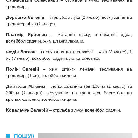
Скринський Олександр
– стрільба з лука, веслування на
тренажері.
Дорошко Євгеній
– стрільба з лука (
1 місце
), веслування на
тренажері 4 хв (
1 місце
).
Платмір Ярослав
– метання диску, штовхання ядра,
волейбол сидячи, жим штанги лежачи.
Федін Богдан
– веслування на тренажері – 4 хв (
2 місце
), 1
хв (
3 місце
), волейбол сидячи, легка атлетика.
Полін Євгеній
– жим штанги лежачи, веслування на
тренажері (1 хв), волейбол сидячи.
Дмитраш Максим
– легка атлетика (біг 100 м (
1 місце
) та
200 м (
1 місце
)), веслування на тренажері, баскетбол на
кріслах колісних, волейбол сидячи.
Ковальчук Валерій
– стрільба з луку, волейбол сидячи.
ПОШУК