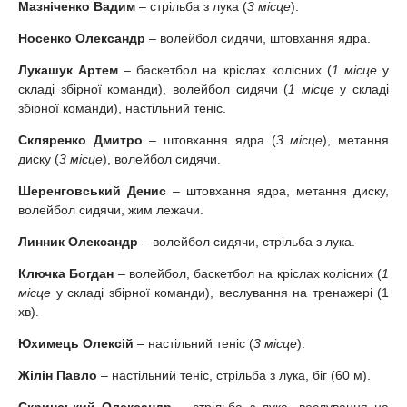
Мазніченко Вадим
– стрільба з лука (
3 місце
).
Носенко Олександр
– волейбол сидячи, штовхання ядра.
Лукашук Артем
– баскетбол на кріслах колісних (
1 місце
у
складі збірної команди), волейбол сидячи (
1 місце
у складі
збірної команди), настільний теніс.
Скляренко Дмитро
– штовхання ядра (
3 місце
), метання
диску (
3 місце
), волейбол сидячи.
Шеренговський Денис
– штовхання ядра, метання диску,
волейбол сидячи, жим лежачи.
Линник Олександр
– волейбол сидячи, стрільба з лука.
Ключка Богдан
– волейбол, баскетбол на кріслах колісних (
1
місце
у складі збірної команди), веслування на тренажері (1
хв).
Юхимець Олексій
– настільний теніс (
3 місце
).
Жілін Павло
– настільний теніс, стрільба з лука, біг (60 м).