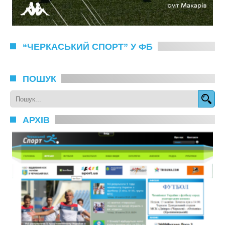
“ЧЕРКАСЬКИЙ СПОРТ” У ФБ
ПОШУК
АРХІВ