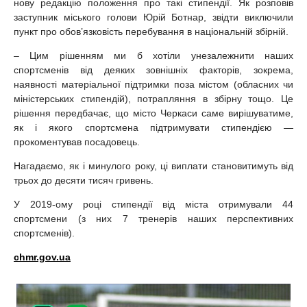
нову редакцію положення про такі стипендії. Як розповів
заступник міського голови Юрій Ботнар, звідти виключили
пункт про обов’язковість перебування в національній збірній.
– Цим рішенням ми б хотіли унезалежнити наших
спортсменів від деяких зовнішніх факторів, зокрема,
наявності матеріальної підтримки поза містом (обласних чи
міністерських стипендій), потрапляння в збірну тощо. Це
рішення передбачає, що місто Черкаси саме вирішуватиме,
як і якого спортсмена підтримувати стипендією —
прокоментував посадовець.
Нагадаємо, як і минулого року, ці виплати становитимуть від
трьох до десяти тисяч гривень.
У 2019-ому році стипендії від міста отримували 44
спортсмени (з них 7 тренерів наших перспективних
спортсменів).
chmr.gov.ua