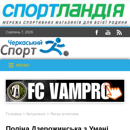
Серпень 7, 2026
МЕНЮ
Головна
>
Актуально
>
Легка атлетика
Поліна Дзерожинська з Умані