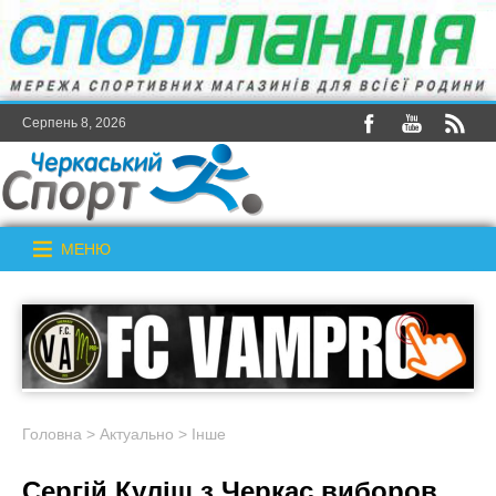
Серпень 8, 2026
МЕНЮ
Головна
>
Актуально
>
Інше
Сергій Куліш з Черкас виборов