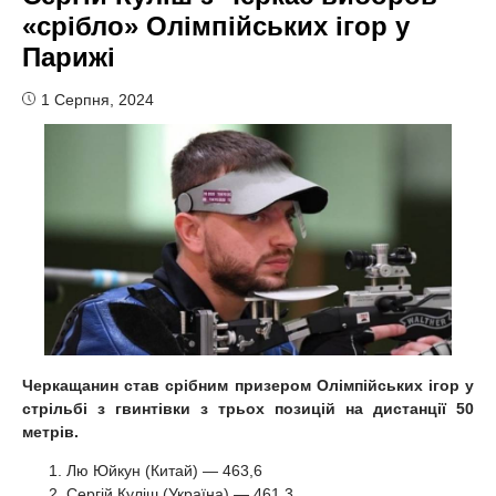
«срібло» Олімпійських ігор у
Парижі
1 Серпня, 2024
Черкащанин став срібним призером Олімпійських ігор у
стрільбі з гвинтівки з трьох позицій на дистанції 50
метрів.
Лю Юйкун (Китай) — 463,6
Сергій Куліш (Україна) — 461,3