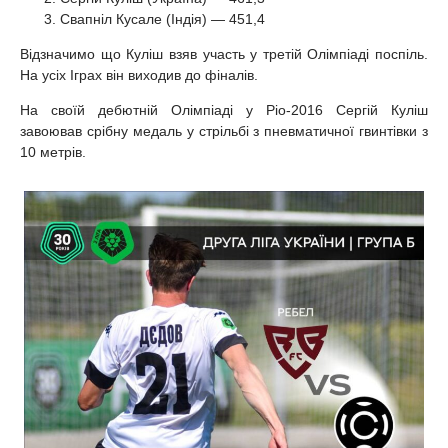
Свапніл Кусале (Індія) — 451,4
Відзначимо що Куліш взяв участь у третій Олімпіаді поспіль.
На усіх Іграх він виходив до фіналів.
На своїй дебютній Олімпіаді у Ріо-2016 Сергій Куліш
завоював срібну медаль у стрільбі з пневматичної гвинтівки з
10 метрів.