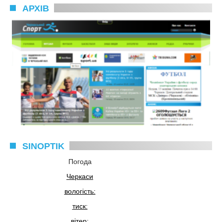
АРХІВ
SINOPTIK
Погода
Черкаси
вологість:
тиск:
вітер: