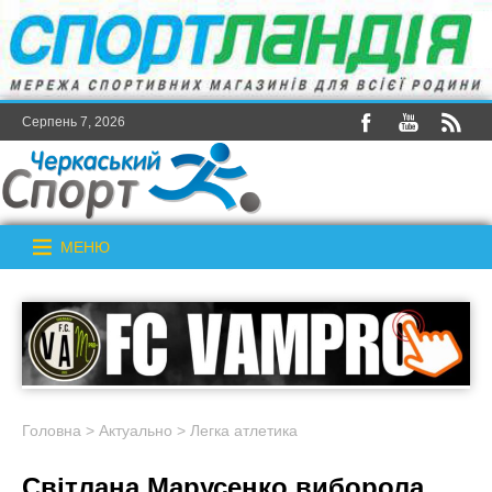
Серпень 7, 2026
МЕНЮ
Головна
>
Актуально
>
Легка атлетика
Світлана Марусенко виборола