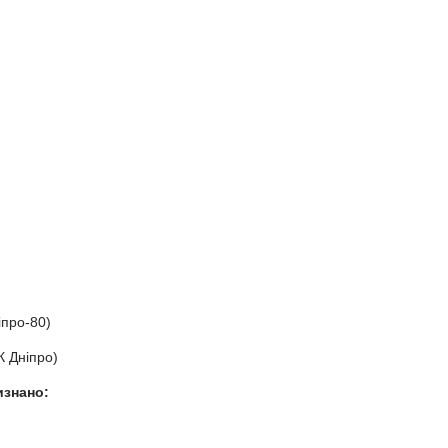
іпро-80)
К Дніпро)
изнано
: