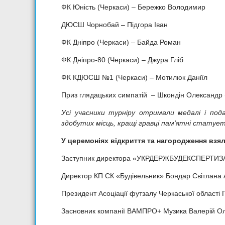
ФК Юність (Черкаси) – Бережко Володимир
ДЮСШ Чорнобай – Підгора Іван
ФК Дніпро (Черкаси) – Байда Роман
ФК Дніпро-80 (Черкаси) – Джура Гліб
ФК КДЮСШ №1 (Черкаси) – Мотилюк Даніїл
Приз глядацьких симпатій – Шкондін Олександр 
Усі учасники турніру отримали медалі і пода
здобутих місць, кращі гравці пам
’
ятні статует
У церемоніях відкриття та нагородження взял
Заступник директора «УКРДЕРЖБУДЕКСПЕРТИЗА» 
Директор КП СК «Будівельник» Бондар Світлана 
Президент Асоціації футзалу Черкаської області
Засновник компанії ВАМПРО+ Музика Валерій Ол