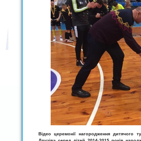
Відео церемонії нагородження дитячого 
Друзів» серед дітей 2014-2015 років народ