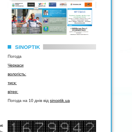
SINOPTIK
Погода
Черкаси
вологість:
тиск:
вітер:
Погода на 10 днів від
sinoptik.ua
ає
о-