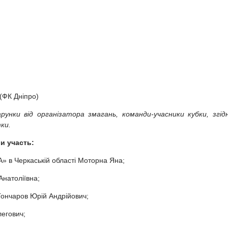
(ФК Дніпро)
рунки від організатора змагань, команди-учасники кубки, згід
ки.
и участь:
в Черкаській області Моторна Яна;
Анатоліївна;
 Гончаров Юрій Андрійович;
егович;