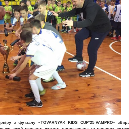
турніру з футзалу «TOVARNYAK KIDS CUP’25,VAMPRO+ збир
ження, який першого лютого організувала та провела дитяч