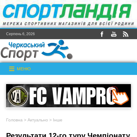
Серпень 6, 2026
МЕНЮ
Головна
>
Актуально
>
Інше
Результати 12-го туру Чемпіонату