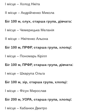
І місце – Холод Нікіта
ІІ місце – Андрійченко Микола
Біг 100 м, слух, старша група, дівчата:
І місце – Чемерицька Меланія
ІІ місце – Нікітенко Альона
Біг 100 м, ПРФР, старша група, хлопці:
І місце – Пономарь Кірілл
Біг 100 м, ПРФР, старша група, дівчата:
І місце – Шкарупа Ольга
Біг 100 м, зір, старша група, хлопці:
І місце – Фісун Мирослав
Біг 200 м, УОРА, старша група, хлопці:
І місце – Кабанюк Дмитро