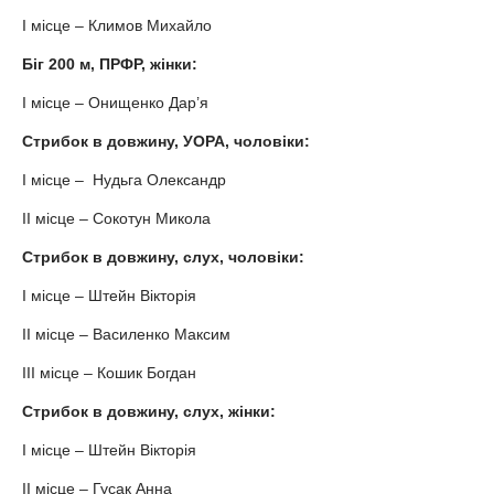
І місце – Климов Михайло
Біг 200 м, ПРФР, жінки:
І місце – Онищенко Дар’я
Стрибок в довжину, УОРА, чоловіки:
І місце – Нудьга Олександр
ІІ місце – Сокотун Микола
Стрибок в довжину, слух, чоловіки:
І місце – Штейн Вікторія
ІІ місце – Василенко Максим
ІІІ місце – Кошик Богдан
Стрибок в довжину, слух, жінки:
І місце – Штейн Вікторія
ІІ місце – Гусак Анна