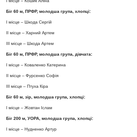
І місце – Кошик Аліна
Біг 60 м, ПРФР, молодша група, хлопці:
І місце – Шкода Сергій
ІІ місце – Харний Артем
ІІІ місце – Шкода Артем
Біг 60 м, ПРФР, молодша група, дівчата:
І місце – Коваленко Катерина
ІІ місце – Фурсенко Софія
ІІІ місце – Птуха Кіра
Біг 60 м, зір, молодша група, хлопці:
І місце – Жовтан Іслам
Біг 200 м, УОРА, молодша група, хлопці:
І місце – Нудненко Артур