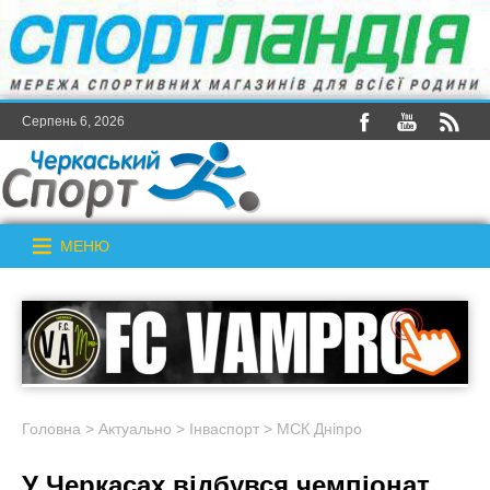
Серпень 6, 2026
МЕНЮ
Головна
>
Актуально
>
Інваспорт
>
МСК Дніпро
У Черкасах відбувся чемпіонат