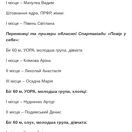
І місце – Мачулка Вадим
Штовхання ядра, ПРФР, жінки:
І місце – Півень Світлана
Переможці та призери обласної Спартакіади «Повір у
себе»:
Біг 60 м, УОРА, молодша група, дівчата:
І місце – Клімова Аріна
ІІ місце – Лихолай Анастасія
ІІІ місце – Осадча Марія
Біг 60 м, УОРА, молодша група, хлопці:
І місце – Нудненко Артур
ІІ місце – Подимський Денис
Біг 60 м, слух, молодша група, дівчата: