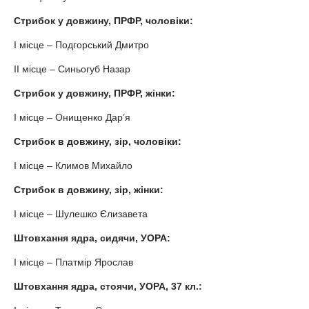
Стрибок у довжину, ПРФР, чоловіки:
І місце – Подгорський Дмитро
ІІ місце – Синьогуб Назар
Стрибок у довжину, ПРФР, жінки:
І місце – Онищенко Дар’я
Стрибок в довжину, зір, чоловіки:
І місце – Климов Михайло
Стрибок в довжину, зір, жінки:
І місце – Шулешко Єлизавета
Штовхання ядра, сидячи, УОРА:
І місце – Платмір Ярослав
Штовхання ядра, стоячи, УОРА, 37 кл.: