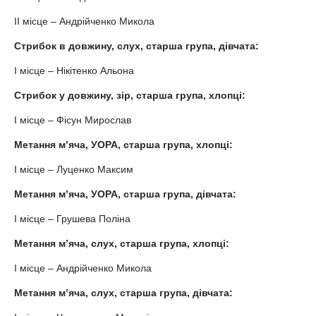
ІІ місце – Андрійченко Микола
Стрибок в довжину, слух, старша група, дівчата:
І місце – Нікітенко Альона
Стрибок у довжину, зір, старша група, хлопці:
І місце – Фісун Мирослав
Метання м’яча, УОРА, старша група, хлопці:
І місце – Луценко Максим
Метання м’яча, УОРА, старша група, дівчата:
І місце – Грушева Поліна
Метання м’яча, слух, старша група, хлопці:
І місце – Андрійченко Микола
Метання м’яча, слух, старша група, дівчата: