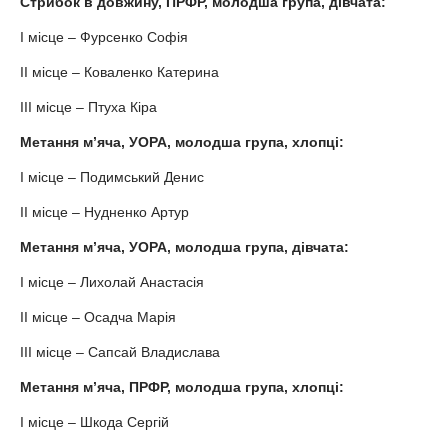
Стрибок в довжину, ПРФР, молодша група, дівчата:
І місце – Фурсенко Софія
ІІ місце – Коваленко Катерина
ІІІ місце – Птуха Кіра
Метання м’яча, УОРА, молодша група, хлопці:
І місце – Подимський Денис
ІІ місце – Нудненко Артур
Метання м’яча, УОРА, молодша група, дівчата:
І місце – Лихолай Анастасія
ІІ місце – Осадча Марія
ІІІ місце – Сапсай Владислава
Метання м’яча, ПРФР, молодша група, хлопці:
І місце – Шкода Сергій