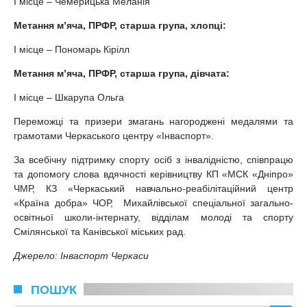
І місце – Чемерицька Меланія
Метання м’яча, ПРФР, старша група, хлопці:
І місце – Пономарь Кірілл
Метання м’яча, ПРФР, старша група, дівчата:
І місце – Шкарупа Ольга
Переможці та призери змагань нагороджені медалями та
грамотами Черкаського центру «Інваспорт».
За всебічну підтримку спорту осіб з інвалідністю, співпрацю
та допомогу слова вдячності керівництву КП «МСК «Дніпро»
ЧМР, КЗ «Черкаський навчально-реабілітаційний центр
«Країна добра» ЧОР, Михайлівської спеціальної загально-
освітньої школи-інтернату, відділам молоді та спорту
Смілянської та Канівської міських рад.
Джерело: Інваспорт Черкаси
ПОШУК