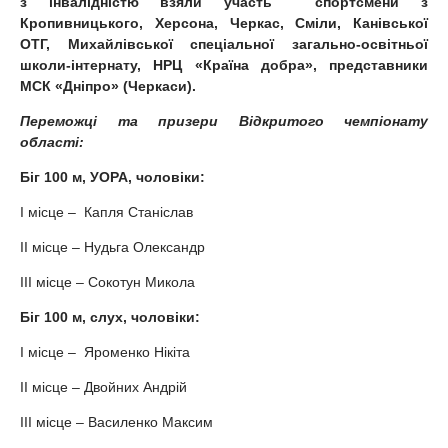
з інвалідністю взяли участь спортсмени з
Кропивницького, Херсона, Черкас, Сміли, Канівської
ОТГ, Михайлівської спеціальної загально-освітньої
школи-інтернату, НРЦ «Країна добра», представники
МСК «Дніпро» (Черкаси).
Переможці та призери Відкритого чемпіонату
області:
Біг 100 м, УОРА, чоловіки:
І місце – Капля Станіслав
ІІ місце – Нудьга Олександр
ІІІ місце – Сокотун Микола
Біг 100 м, слух, чоловіки:
І місце – Яроменко Нікіта
ІІ місце – Двойних Андрій
ІІІ місце – Василенко Максим