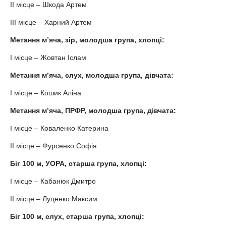
ІІ місце – Шкода Артем
ІІІ місце – Харний Артем
Метання м’яча, зір, молодша група, хлопці:
І місце – Жовтан Іслам
Метання м’яча, слух, молодша група, дівчата:
І місце – Кошик Аліна
Метання м’яча, ПРФР, молодша група, дівчата:
І місце – Коваленко Катерина
ІІ місце – Фурсенко Софія
Біг 100 м, УОРА, старша група, хлопці:
І місце – Кабанюк Дмитро
ІІ місце – Луценко Максим
Біг 100 м, слух, старша група, хлопці: