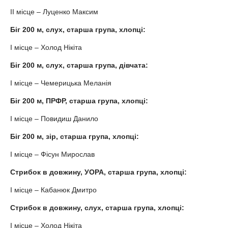
ІІ місце – Луценко Максим
Біг 200 м, слух, старша група, хлопці:
І місце – Холод Нікіта
Біг 200 м, слух, старша група, дівчата:
І місце – Чемерицька Меланія
Біг 200 м, ПРФР, старша група, хлопці:
І місце – Повидиш Данило
Біг 200 м, зір, старша група, хлопці:
І місце – Фісун Мирослав
Стрибок в довжину, УОРА, старша група, хлопці:
І місце – Кабанюк Дмитро
Стрибок в довжину, слух, старша група, хлопці:
І місце – Холод Нікіта