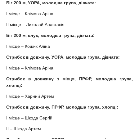
Біг 200 м, УОРА, молодша група, дівчата:
І місце – Клімова Аріна
ІІ місце – Лихолай Анастасія
Біг 200 м, слух, молодша група, дівчата:
І місце – Кошик Аліна
Стрибок в довжину, УОРА, молодша група, дівчата:
І місце – Клімова Аріна
Стрибок в довжину з місця, ПРФР, молодша група,
хлопці:
І місце – Харний Артем
Стрибок в довжину, ПРФР, молодша група, хлопці:
І місце – Шкода Сергій
ІІ – Шкода Артем