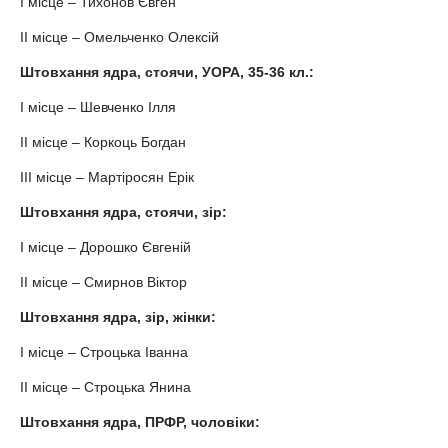
І місце – Тихонов Євген
ІІ місце – Омельченко Олексій
Штовхання ядра, стоячи, УОРА, 35-36 кл.:
І місце – Шевченко Ілля
ІІ місце – Коркоць Богдан
ІІІ місце – Мартіросян Ерік
Штовхання ядра, стоячи, зір:
І місце – Дорошко Євгеній
ІІ місце – Смирнов Віктор
Штовхання ядра, зір, жінки:
І місце – Строцька Іванна
ІІ місце – Строцька Янина
Штовхання ядра, ПРФР, чоловіки: