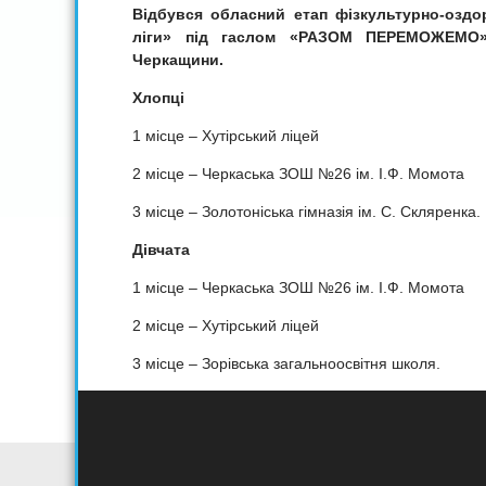
Відбувся обласний етап фізкультурно-оздор
ліги» під гаслом «РАЗОМ ПЕРЕМОЖЕМ
Черкащини.
Хлопці
1 місце – Хутірський ліцей
2 місце – Черкаська ЗОШ №26 ім. І.Ф. Момота
3 місце – Золотоніська гімназія ім. С. Скляренка.
Дівчата
1 місце – Черкаська ЗОШ №26 ім. І.Ф. Момота
2 місце – Хутірський ліцей
3 місце – Зорівська загальноосвітня школя.