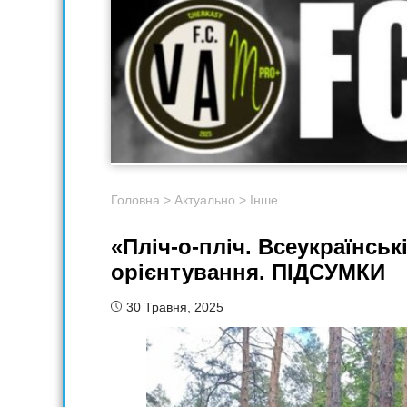
Головна
>
Актуально
>
Інше
«Пліч-о-пліч. Всеукраїнськ
орієнтування. ПІДСУМКИ
30 Травня, 2025