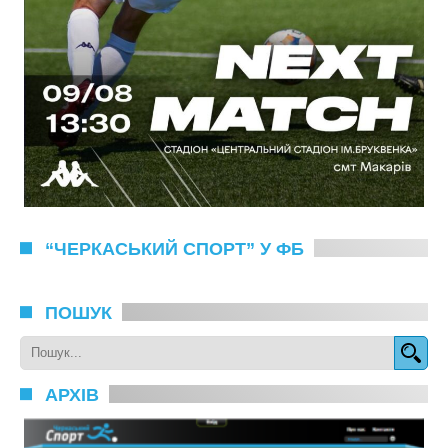
“ЧЕРКАСЬКИЙ СПОРТ” У ФБ
ПОШУК
АРХІВ