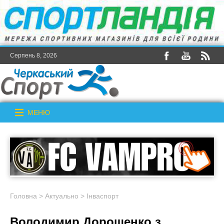
Серпень 8, 2026
МЕНЮ
Головна
>
Актуально
>
Інваспорт
Володимир Дорошенко з