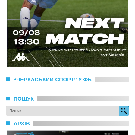
“ЧЕРКАСЬКИЙ СПОРТ” У ФБ
ПОШУК
АРХІВ