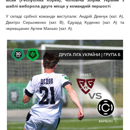
Іксан (Республіка Корея), чоловіча збірна України з
шаблі виборола друге місце у командній першості
У складі срібної команди виступали: Андрій Демчук (кат. А),
Дмитро Серьоженко (кат. В), Едуард Куденко (кат. А) та
черкащанин Артем Манько (кат. А).