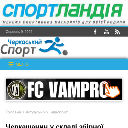
Серпень 9, 2026
МЕНЮ
Головна
>
Актуально
>
Інваспорт
Черкащанин у складі збірної