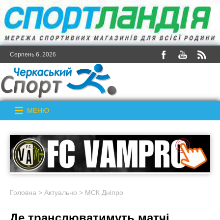
Серпень 6, 2026
МЕНЮ
Головна
>
Актуально
>
МСК Дніпро
Де транслюватимуть матчі