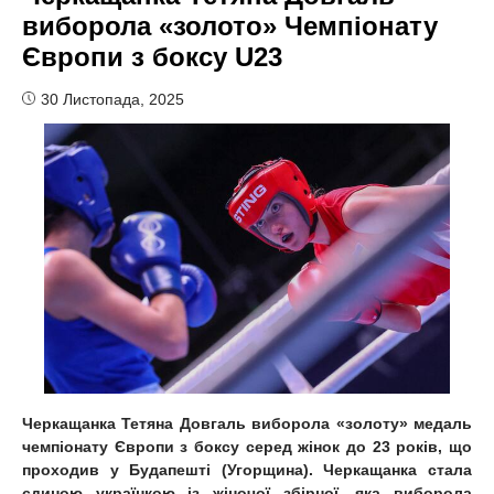
виборола «золото» Чемпіонату
Європи з боксу U23
30 Листопада, 2025
Черкащанка Тетяна Довгаль виборола «золоту» медаль
чемпіонату Європи з боксу серед жінок до 23 років, що
проходив у Будапешті (Угорщина). Черкащанка стала
єдиною українкою із жіночої збірної, яка виборола