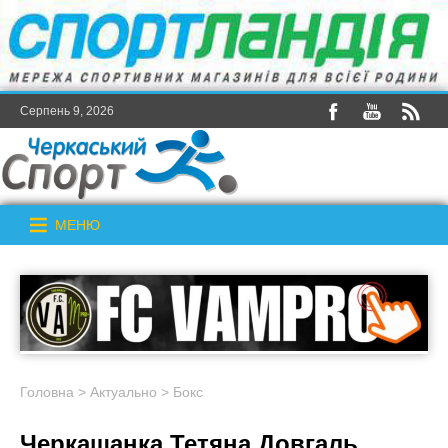
Серпень 9, 2026
МЕНЮ
Головна
>
Актуально
>
Бокс
Черкащанка Тетяна Довгаль