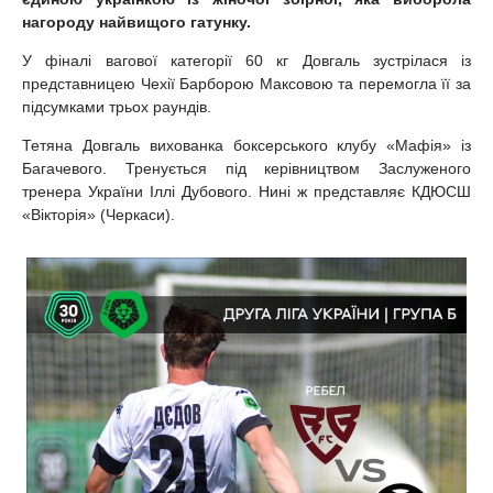
нагороду найвищого гатунку.
У фіналі вагової категорії 60 кг Довгаль зустрілася із
представницею Чехії Барборою Максовою та перемогла її за
підсумками трьох раундів.
Тетяна Довгаль вихованка боксерського клубу «Мафія» із
Багачевого. Тренується під керівництвом Заслуженого
тренера України Іллі Дубового. Нині ж представляє КДЮСШ
«Вікторія» (Черкаси).