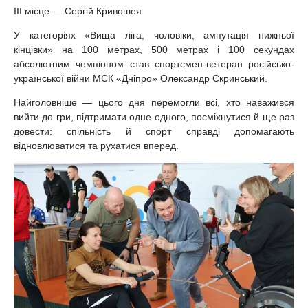
ІІІ місце — Сергій Кривошея
У категоріях «Вища ліга, чоловіки, ампутація нижньої
кінцівки» на 100 метрах, 500 метрах і 100 секундах
абсолютним чемпіоном став спортсмен-ветеран російсько-
української війни МСК «Дніпро» Олександр Скринський.
Найголовніше — цього дня перемогли всі, хто наважився
вийти до гри, підтримати одне одного, посміхнутися й ще раз
довести: спільність й спорт справді допомагають
відновлюватися та рухатися вперед.