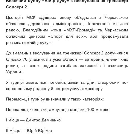
Весняний Кубоу «Бійці духу» з веслування на тренажері
Concept 2
Цьогоріч МСК «Дніпро» знову об’єднався з Черкаською
обласною державною адміністрацією, Черкаською міською
радою, Благодійним Фонд «МХП-Громаді» та Черкаським
обласним центром «Спорт для всіх», аби продовжувати
розвивати «Бійці духу».
До змагань з веслування на тренажері Concept 2 долучилися
близько 70 учасників з усієї області — ветерани, члени їхніх
родин, а також родини загиблих захисників і захисниць
України.
У турнірі змагалися чоловіки, жінки та діти, створюючи по-
справжньому родинну й підтримуючу атмосферу
Переможців турніру визначали у таких категоріях:
Перша ліга, чоловіки, ампутація кінцівки, 100 метрів:
І місце — Дмитро Демченко
ІІ місце — Юрій Юріков