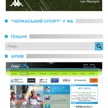
“ЧЕРКАСЬКИЙ СПОРТ” У ФБ
ПОШУК
АРХІВ