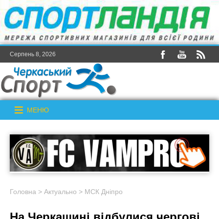
Серпень 8, 2026
МЕНЮ
Головна
>
Актуально
>
МСК Дніпро
На Черкащині відбулися чергові