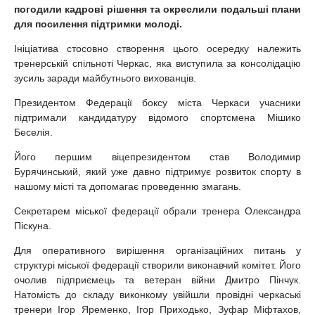
погодили кадрові рішення та окреслили подальші плани
для посилення підтримки молоді.
Ініціатива стосовно створення цього осередку належить
тренерській спільноті Черкас, яка виступила за консолідацію
зусиль заради майбутнього вихованців.
Президентом Федерації боксу міста Черкаси учасники
підтримали кандидатуру відомого спортсмена Мішико
Беселія.
Його першим віцепрезидентом став Володимир
Бурячинський, який уже давно підтримує розвиток спорту в
нашому місті та допомагає проведенню змагань.
Секретарем міської федерації обрали тренера Олександра
Піскуна.
Для оперативного вирішення організаційних питань у
структурі міської федерації створили виконавчий комітет. Його
очолив підприємець та ветеран війни Дмитро Пінчук.
Натомість до складу виконкому увійшли провідні черкаські
тренери Ігор Яременко, Ігор Приходько, Зуфар Міфтахов,