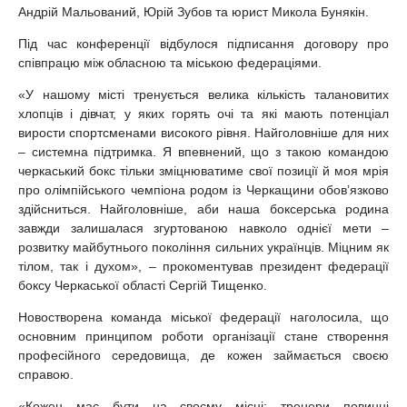
Андрій Мальований, Юрій Зубов та юрист Микола Бунякін.
Під час конференції відбулося підписання договору про
співпрацю між обласною та міською федераціями.
«У нашому місті тренується велика кількість талановитих
хлопців і дівчат, у яких горять очі та які мають потенціал
вирости спортсменами високого рівня. Найголовніше для них
– системна підтримка. Я впевнений, що з такою командою
черкаський бокс тільки зміцнюватиме свої позиції й моя мрія
про олімпійського чемпіона родом із Черкащини обов’язково
здійсниться. Найголовніше, аби наша боксерська родина
завжди залишалася згуртованою навколо однієї мети –
розвитку майбутнього покоління сильних українців. Міцним як
тілом, так і духом», – прокоментував президент федерації
боксу Черкаської області Сергій Тищенко.
Новостворена команда міської федерації наголосила, що
основним принципом роботи організації стане створення
професійного середовища, де кожен займається своєю
справою.
«Кожен має бути на своєму місці: тренери повинні