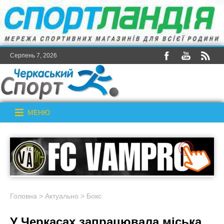
Серпень 7, 2026
МЕНЮ
Головна
>
Актуально
>
Бокс
У Черкасах запрацювала міська