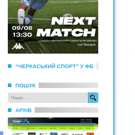
“ЧЕРКАСЬКИЙ СПОРТ” У ФБ
ПОШУК
АРХІВ