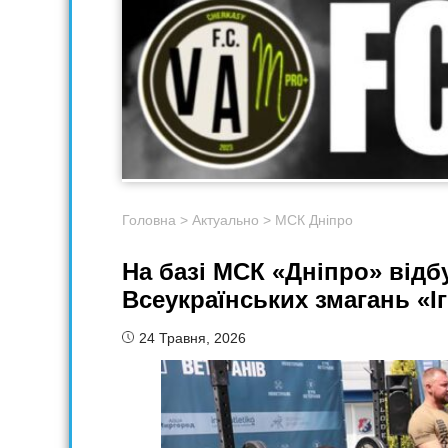
Головна
>
Актуально
>
МСК Дніпро
На базі МСК «Дніпро» відбу
Всеукраїнських змагань «І
24 Травня, 2026