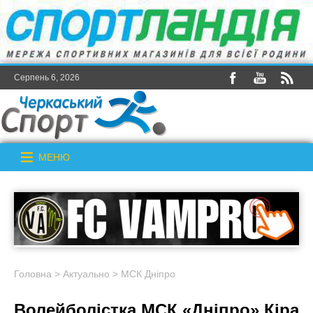
Серпень 6, 2026
МЕНЮ
Головна
>
Актуально
>
МСК Дніпро
Волейболістка МСК «Дніпро» Кіра