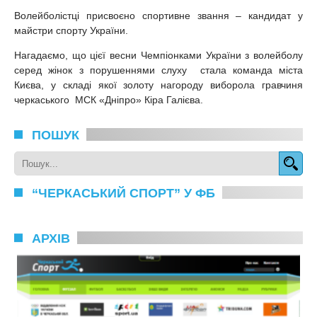
Волейболістці присвоєно спортивне звання – кандидат у
майстри спорту України.
Нагадаємо, що цієї весни Чемпіонками України з волейболу
серед жінок з порушеннями слуху стала команда міста
Києва, у складі якої золоту нагороду виборола гравчиня
черкаського МСК «Дніпро» Кіра Галієва.
ПОШУК
“ЧЕРКАСЬКИЙ СПОРТ” У ФБ
АРХІВ