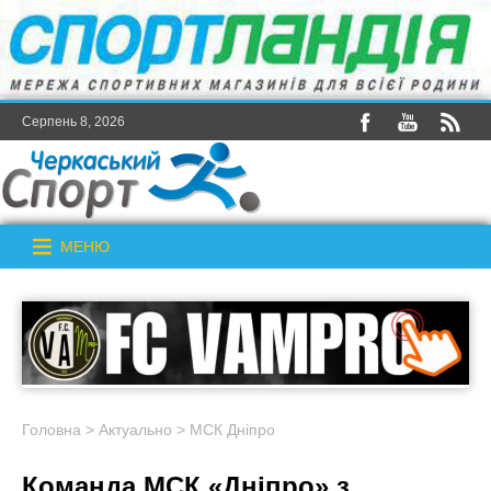
Серпень 8, 2026
МЕНЮ
Головна
>
Актуально
>
МСК Дніпро
Команда МСК «Дніпро» з