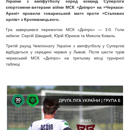
України з ампфутболу серед команд Суперліги
спортсмени-ветерани війни МСК «Дніпро» на «Черкаси-
Арені» провели товариський матч проти «Сталевих
орлів» з Кропивницького.
Гра завершився перемогою МСК «Дніпро» — 3:0. Голи
забили: Сергій Швидкий, Юрій Юриков та Микола Коваль.
Третій раунд Чемпіонату України з ампфутболу у Суперлізі
відбудеться у середині червня у Львові. Після шести турів
черкаський МСК «Дніпро» на третьому місці турнірної
таблиці.