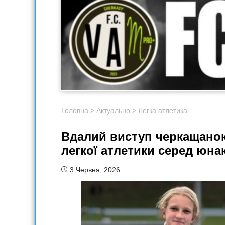
Головна
>
Актуально
>
Легка атлетика
Вдалий виступ черкащанок
легкої атлетики серед юнакі
3 Червня, 2026