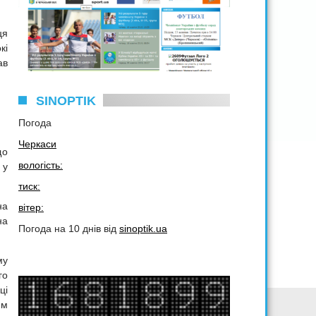
ця
кі
ав
SINOPTIK
Погода
Черкаси
що
вологість:
 у
тиск:
на
вітер:
на
Погода на 10 днів від
sinoptik.ua
му
го
ці
ям