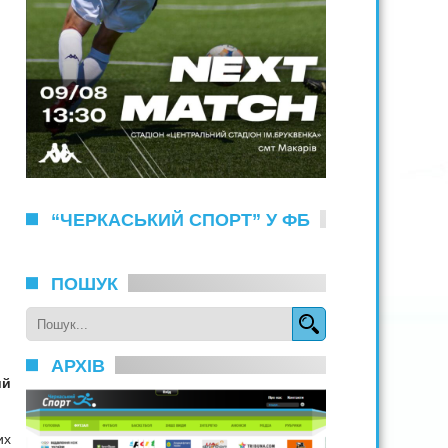
“ЧЕРКАСЬКИЙ СПОРТ” У ФБ
ПОШУК
АРХІВ
ий
их