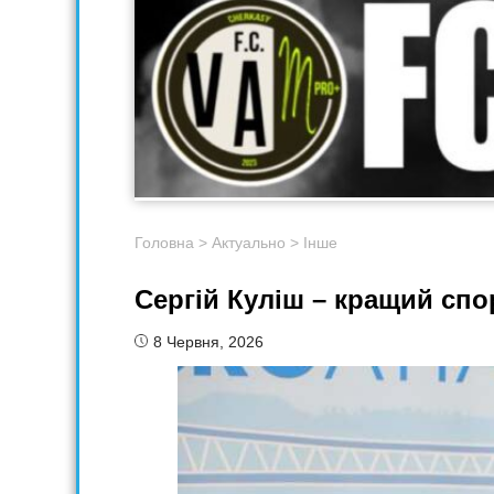
Головна
>
Актуально
>
Інше
Сергій Куліш – кращий спо
8 Червня, 2026