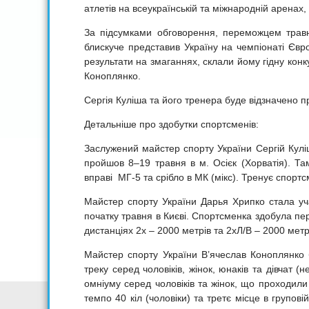
атлетів на всеукраїнській та міжнародній аренах
За підсумками обговорення, переможцем травне
блискуче представив Україну на чемпіонаті Євр
результати на змаганнях, склали йому гідну кон
Коноплянко.
Сергія Куліша та його тренера буде відзначено п
Детальніше про здобутки спортсменів:
Заслужений майстер спорту України Сергій Куліш
пройшов 8–19 травня в м. Осієк (Хорватія). Та
вправі МГ-5 та срібло в МК (мікс). Тренує спортс
Майстер спорту України Дарья Хрипко стала уч
початку травня в Києві. Спортсменка здобула пере
дистанціях 2х – 2000 метрів та 2хЛ/В – 2000 метр
Майстер спорту України В’ячеслав Коноплянко б
треку серед чоловіків, жінок, юнаків та дівчат (
омніуму серед чоловіків та жінок, що проходили 
темпо 40 кіл (чоловіки) та третє місце в групові