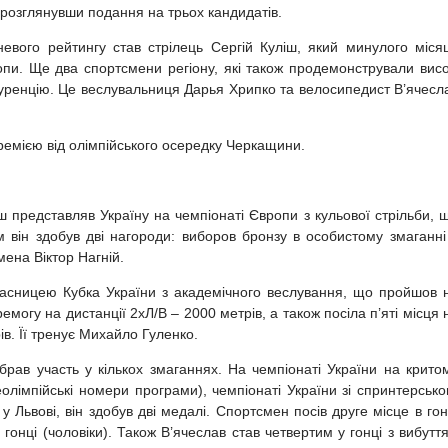
, розглянувши подання на трьох кандидатів.
вого рейтингу став стрілець Сергій Куліш, який минулого міся
опи. Ще два спортсмени регіону, які також продемонстрували висо
куренцію. Це веслувальниця Дарья Хрипко та велосипедист В’ячесл
ремією від олімпійського осередку Черкащини.
 представляв Україну на чемпіонаті Європи з кульової стрільби, 
м він здобув дві нагороди: виборов бронзу в особистому змаганні
мена Віктор Нагній.
асницею Кубка України з академічного веслування, що пройшов 
могу на дистанції 2хЛ/В – 2000 метрів, а також посіла п’яті місця 
ів. Її тренує Михайло Гуленко.
рав участь у кількох змаганнях. На чемпіонаті України на крито
неолімпійські номери програми), чемпіонаті України зі спринтерсько
у Львові, він здобув дві медалі. Спортсмен посів друге місце в гон
й гонці (чоловіки). Також В’ячеслав став четвертим у гонці з вибутт