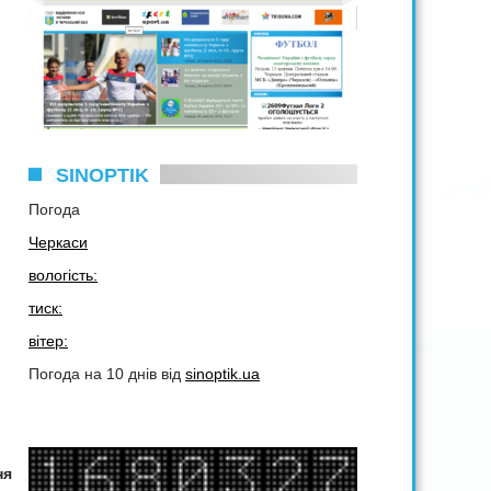
SINOPTIK
Погода
Черкаси
вологість:
тиск:
вітер:
Погода на 10 днів від
sinoptik.ua
ня