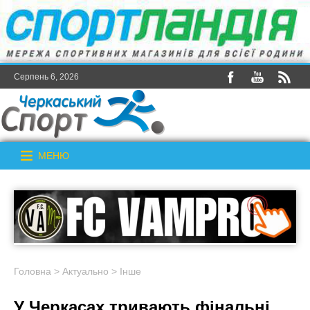
Серпень 6, 2026
МЕНЮ
Головна
>
Актуально
>
Інше
У Черкасах тривають фінальні