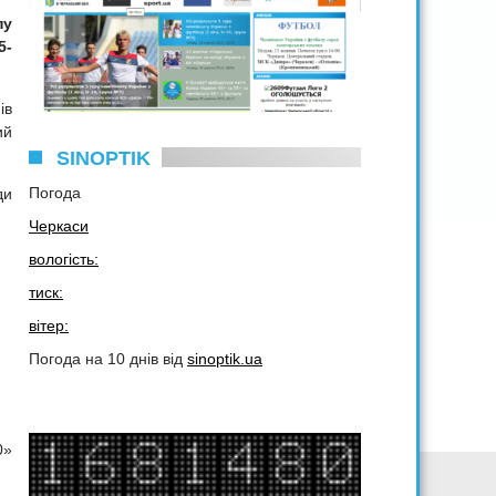
пу
5-
ів
ий
SINOPTIK
Погода
ди
Черкаси
вологість:
тиск:
вітер:
Погода на 10 днів від
sinoptik.ua
0»