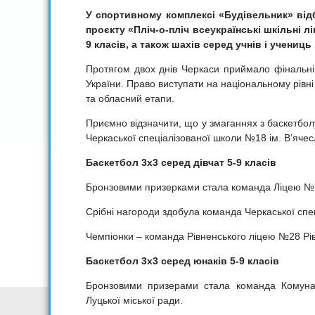
У спортивному комплексі «Будівельник» від
проєкту «Пліч-о-пліч всеукраїнські шкільні л
9 класів, а також шахів серед учнів і учениць 1
Протягом двох днів Черкаси приймало фінальні з
України. Право виступати на національному рівн
та обласний етапи.
Приємно відзначити, що у змаганнях з баскетболу
Черкаської спеціалізованої школи №18 ім. Вʼяче
Баскетбол 3х3 серед дівчат 5-9 класів
Бронзовими призерками стала команда Ліцею №14
Срібні нагороди здобула команда Черкаської спе
Чемпіонки – команда Рівненського ліцею №28 Рів
Баскетбол 3х3 серед юнаків 5-9 класів
Бронзовими призерами стала команда Комунал
Луцької міської ради.