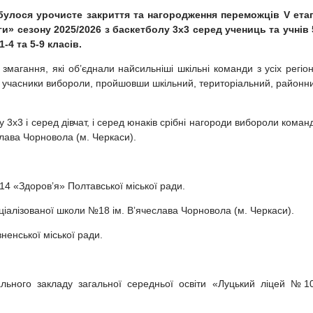
булося урочисте закриття та нагородження переможців V ета
іги» сезону 2025/2026 з баскетболу 3х3 серед учениць та учнів 
-4 та 5-9 класів.
магання, які об’єднали найсильніші шкільні команди з усіх регіон
і учасники вибороли, пройшовши шкільний, територіальний, районн
 3х3 і серед дівчат, і серед юнаків срібні нагороди вибороли коман
слава Чорновола (м. Черкаси).
 «Здоровʼя» Полтавської міської ради.
ціалізованої школи №18 ім. Вʼячеслава Чорновола (м. Черкаси).
ненської міської ради.
ьного закладу загальної середньої освіти «Луцький ліцей №1