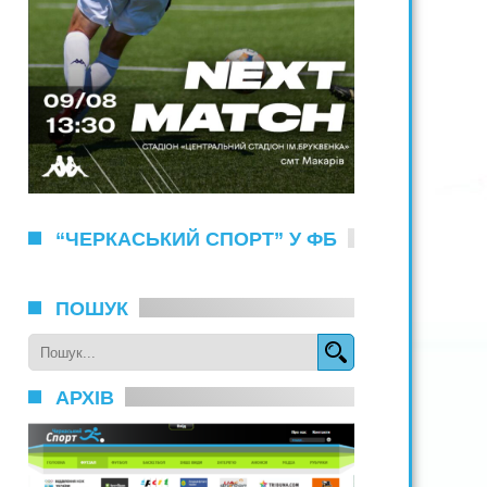
“ЧЕРКАСЬКИЙ СПОРТ” У ФБ
ПОШУК
АРХІВ