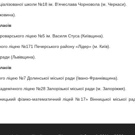
ціалізованої школи №18 ім. Вʼячеслава Чорновола (м. Черкаси).
ковина).
класів
оварського ліцею №5 ім. Василя Стуса (Київщина).
ого ліцею №171 Печерського району «Лідер» (м. Київ).
 ради (Львівщина).
класів
о ліцею №7 Долинської міської ради (Івано-Франківщина).
адемічного ліцею №28 Запорізької міської ради (м. Запоріжжя).
ницький фізико-математичний ліцей №17» Вінницької міської ра