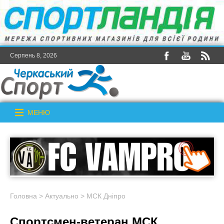
Серпень 8, 2026
МЕНЮ
Головна
>
Актуально
>
МСК Дніпро
Спортсмен-ветеран МСК