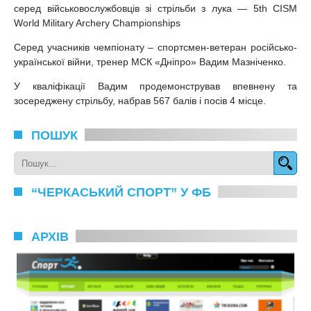
серед військовослужбовців зі стрільби з лука — 5th CISM
World Military Archery Championships
Серед учасників чемпіонату – спортсмен-ветеран російсько-
української війни, тренер МСК «Дніпро» Вадим Мазніченко.
У кваліфікації Вадим продемонстрував впевнену та
зосереджену стрільбу, набрав 567 балів і посів 4 місце.
ПОШУК
“ЧЕРКАСЬКИЙ СПОРТ” У ФБ
АРХІВ