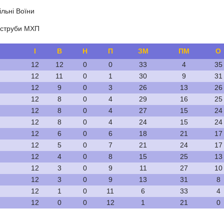
льні Воїни
Яструби МХП
І
В
Н
П
ЗМ
ПМ
О
12
12
0
0
33
4
35
12
11
0
1
30
9
31
12
9
0
3
26
13
26
12
8
0
4
29
16
25
12
8
0
4
27
15
24
12
8
0
4
24
15
24
12
6
0
6
18
21
17
12
5
0
7
21
24
17
12
4
0
8
15
25
13
12
3
0
9
11
27
10
12
3
0
9
13
31
8
12
1
0
11
6
33
4
12
0
0
12
1
21
0