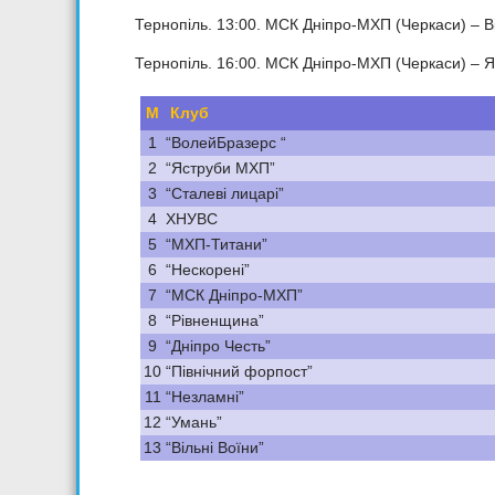
Тернопіль. 13:00. МСК Дніпро-МХП (Черкаси) – Ві
Тернопіль. 16:00. МСК Дніпро-МХП (Черкаси) – 
М
Клуб
1
“ВолейБразерс “
2
“Яструби МХП”
3
“Сталеві лицарі”
4
ХНУВС
5
“МХП-Титани”
6
“Нескорені”
7
“МСК Дніпро-МХП”
8
“Рівненщина”
9
“Дніпро Честь”
10
“Північний форпост”
11
“Незламні”
12
“Умань”
13
“Вільні Воїни”