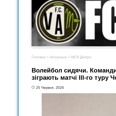
Головна
>
Актуально
>
МСК Дніпро
Волейбол сидячи. Команди
зіграють матчі III-го туру 
25 Червня, 2026