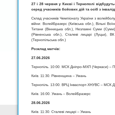
27 і 28 червня у Києві і Тернополі відбудут
серед учасників бойових дій та осіб з інвалі
Склад учасників Чемпіонату України з волейболу 
війни: ВолейБразерс (Київська обл.), Вільні Во
Титани (Вінницька обл.), Незламні Суми (Суми),
(Рівненська обл.), Сталеві лицарі (Луцьк),
(Тернопільська обл.)
Розклад матчів:
27.06.2026
Тернопіль. 10:00. МСК Дніпро-МХП (Черкаси) – П
Київ. 11:30. Рівненщина – Умань
Тернопіль. 13:00. ВРЦ Інваспорт-ХНУВС – МСК 
Київ. 16:00. Умань – ВолейБразерс
28.06.2026
Київ. 11:30. Сталеві лицарі – Умань