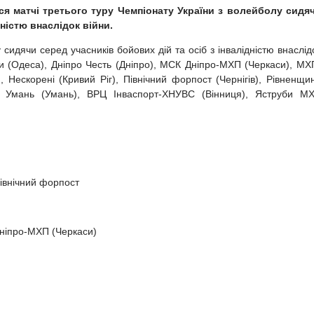
ься матчі третього туру Чемпіонату України з волейболу сидя
дністю внаслідок війни.
сидячи серед учасників бойових дій та осіб з інвалідністю внаслід
їни (Одеса), Дніпро Честь (Дніпро), МСК Дніпро-МХП (Черкаси), МХ
 Нескорені (Кривий Ріг), Північний форпост (Чернігів), Рівненщи
 ВК Умань (Умань), ВРЦ Інваспорт-ХНУВС (Вінниця), Яструби М
івнічний форпост
Дніпро-МХП (Черкаси)