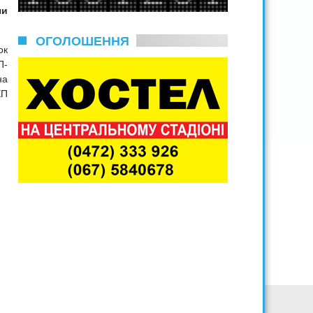
чи
ОГОЛОШЕННЯ
ок
П-
на
ХП