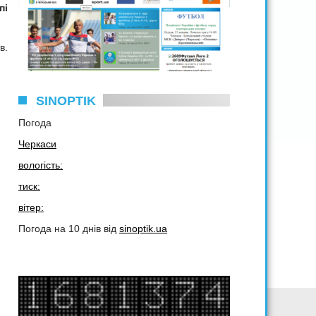
пі
в.
SINOPTIK
Погода
Черкаси
вологість:
тиск:
вітер:
Погода на 10 днів від
sinoptik.ua