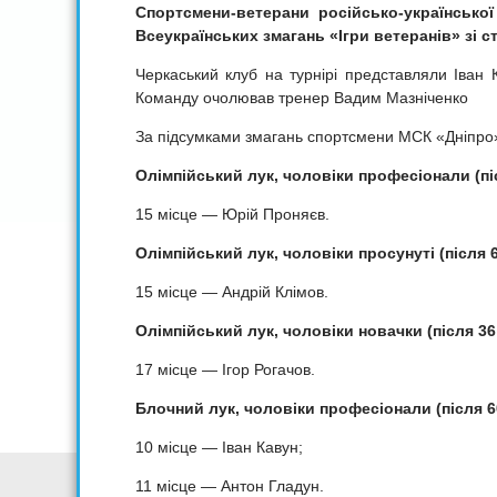
Спортсмени-ветерани російсько-української
Всеукраїнських змагань «Ігри ветеранів» зі с
Черкаський клуб на турнірі представляли Іван 
Команду очолював тренер Вадим Мазніченко
За підсумками змагань спортсмени МСК «Дніпро» 
Олімпійський лук, чоловіки професіонали (піс
15 місце — Юрій Проняєв.
Олімпійський лук, чоловіки просунуті (після 6
15 місце — Андрій Клімов.
Олімпійський лук, чоловіки новачки (після 36
17 місце — Ігор Рогачов.
Блочний лук, чоловіки професіонали (після 60
10 місце — Іван Кавун;
11 місце — Антон Гладун.