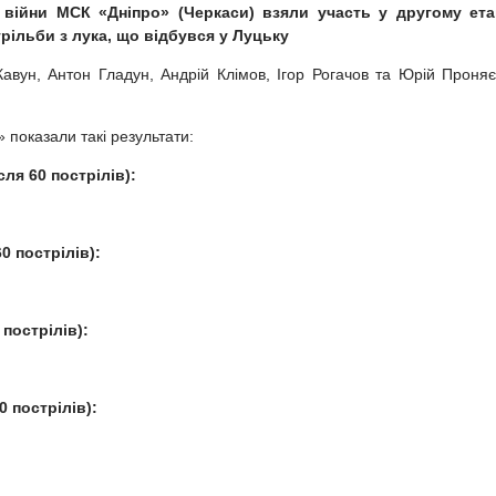
 війни МСК «Дніпро» (Черкаси) взяли участь у другому ета
трільби з лука, що відбувся у Луцьку
Кавун, Антон Гладун, Андрій Клімов, Ігор Рогачов та Юрій Проняє
показали такі результати:
ля 60 пострілів):
0 пострілів):
 пострілів):
 пострілів):