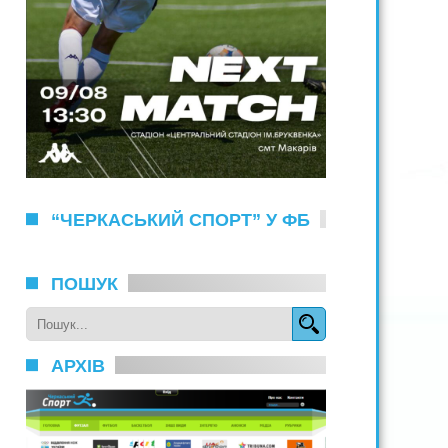
“ЧЕРКАСЬКИЙ СПОРТ” У ФБ
ПОШУК
АРХІВ