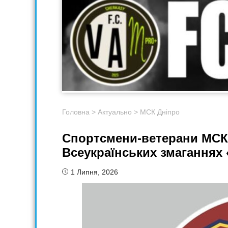
Головна
>
Актуально
>
МСК Дніпро
Спортсмени-ветерани МСК 
Всеукраїнських змаганнях «
1 Липня, 2026