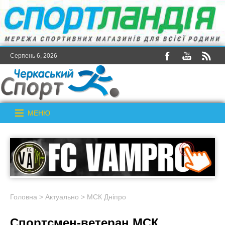
Серпень 6, 2026
МЕНЮ
Головна
>
Актуально
>
МСК Дніпро
Спортсмен-ветеран МСК