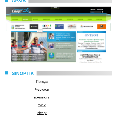
АРХІВ
SINOPTIK
Погода
Черкаси
вологість:
тиск:
вітер: