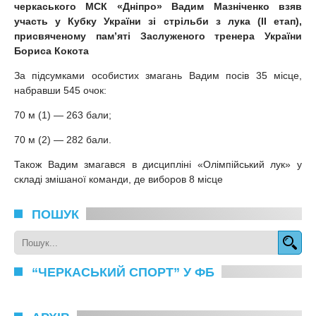
черкаського МСК «Дніпро» Вадим Мазніченко
взяв
участь у Кубку України зі стрільби з лука (ІІ етап),
присвяченому пам’яті Заслуженого тренера України
Бориса Кокота
За підсумками особистих змагань Вадим посів 35 місце,
набравши 545 очок:
70 м (1) — 263 бали;
70 м (2) — 282 бали.
Також Вадим змагався в дисципліні «Олімпійський лук» у
складі змішаної команди, де виборов 8 місце
ПОШУК
“ЧЕРКАСЬКИЙ СПОРТ” У ФБ