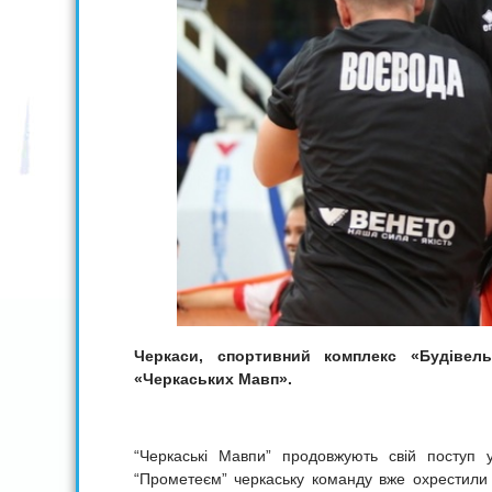
Черкаси,
спортивний комплекс
«
Будівель
«
Черкаських Мавп
».
“Черкаські Мавпи” продовжують свій поступ у
“Прометеєм” черкаську команду вже охрестили 