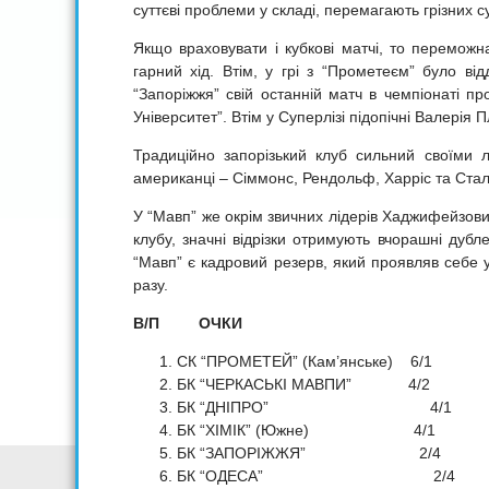
суттєві проблеми у складі, перемагають грізних с
Якщо враховувати і кубкові матчі, то перемож
гарний хід. Втім, у грі з “Прометеєм” було в
“Запоріжжя” свій останній матч в чемпіонаті пр
Університет”. Втім у Суперлізі підопічні Валерія
Традиційно запорізький клуб сильний своїми л
американці – Сіммонс, Рендольф, Харріс та Стал
У “Мавп” же окрім звичних лідерів Хаджифейзови
клубу, значні відрізки отримують вчорашні дуб
“Мавп” є кадровий резерв, який проявляв себе у
разу.
В/П ОЧКИ
СК “ПРОМЕТЕЙ” (Кам’янське) 6/1
БК “ЧЕРКАСЬКІ МАВПИ” 4/2 
БК “ДНІПРО” 4/1
БК “ХІМІК” (Южне) 4/1
БК “ЗАПОРІЖЖЯ” 2/
БК “ОДЕСА” 2/