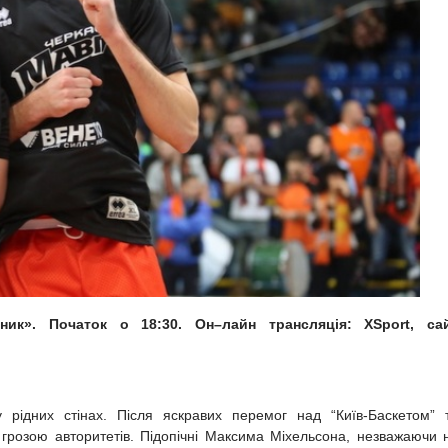
ник
». Початок о
18:30
.
Он
–
лайн
трансляція
: XSport, са
 рідних стінах. Після яскравих перемог над “Київ-Баскетом” 
грозою авторитетів. Підопічні Максима Міхельсона, незважаючи 