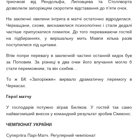
триочкові від Рендольфа, Липовцева та Столлворта
дозволили запоріжцям скоротити відставання до п’яти очок.
На заключні хвилини інтрига в матчі остаточно відродилася.
Черкащани, схоже, виснажилися психологічно і стали дедалі
частіше припускатися помилок. До того переважаючи гостей
на підбираннях, у вирішальну мить Мавпи кілька разів
поступилися під щитами.
Втім попри перевагу в заключній частині останній кидок був
за Поповим. За різниці в два очки його влучання могло б
стати переможним, та він схибив…
То ж БК «Запоріжжя» вирвало драматичну перемогу в
Черкасах.
Герої матчу
У господарів потужно зіграв Беліков. У гостей так само
найвагоміший внесок у командний результат зробив Сіммонс.
ЧЕМПІОНАТ УКРАЇНИ
Суперліга Парі-Матч. Регулярний чемпіонат