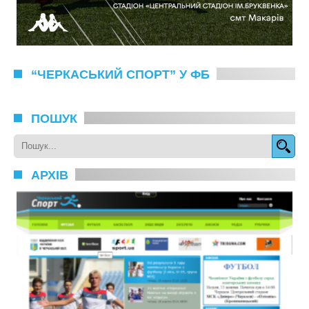
“ЧЕРКАСЬКИЙ СПОРТ” У ФБ
ПОШУК
АРХІВ