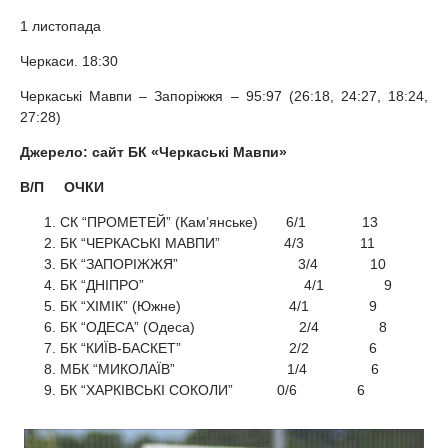
1 листопада
Черкаси. 18:30
Черкаські Мавпи – Запоріжжя – 95:97 (26:18, 24:27, 18:24,
27:28)
Джерело: сайт БК «Черкаські Мавпи»
В/П ОЧКИ
СК “ПРОМЕТЕЙ” (Кам’янське) 6/1 13
БК “ЧЕРКАСЬКІ МАВПИ” 4/3 11
БК “ЗАПОРІЖЖЯ” 3/4 10
БК “ДНІПРО” 4/1 9
БК “ХІМІК” (Южне) 4/1 9
БК “ОДЕСА” (Одеса) 2/4 8
БК “КИЇВ-БАСКЕТ” 2/2 6
МБК “МИКОЛАЇВ” 1/4 6
БК “ХАРКІВСЬКІ СОКОЛИ” 0/6 6