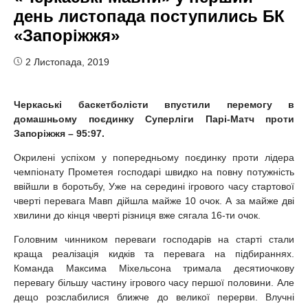
день листопада поступились БК
«Запоріжжя»
2 Листопада, 2019
Черкаські баскетболісти
впустили перемогу в
домашньому поєдинку Суперліги Парі-Матч проти
Запоріжжя – 95:97.
Окрилені успіхом у попередньому поєдинку проти лідера
чемпіонату Прометея господарі швидко на повну потужність
ввійшли в боротьбу, Уже на середині ігрового часу стартової
чверті перевага Мавп дійшла майже 10 очок. А за майже дві
хвилини до кінця чверті різниця вже сягала 16-ти очок.
Головним чинником переваги господарів на старті стали
краща реалізація кидків та перевага на підбираннях.
Команда Максима Міхельсона тримала десятиочкову
перевагу більшу частину ігрового часу першої половини. Але
дещо розслабилися ближче до великої перерви. Влучні