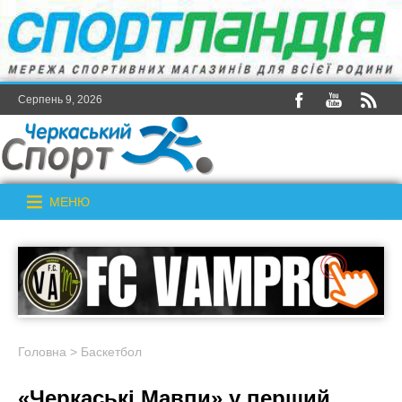
Серпень 9, 2026
МЕНЮ
Головна
>
Баскетбол
«Черкаські Мавпи» у перший