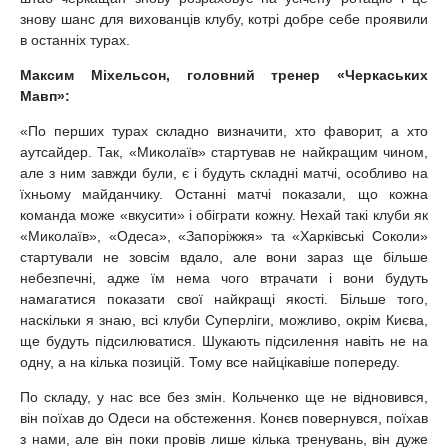
знову шанс для вихованців клубу, котрі добре себе проявили
в останніх турах.
Максим Міхельсон, головний тренер «Черкаських
Мавп»:
«По перших турах складно визначити, хто фаворит, а хто
аутсайдер. Так, «Миколаїв» стартував не найкращим чином,
але з ним завжди були, є і будуть складні матчі, особливо на
їхньому майданчику. Останні матчі показали, що кожна
команда може «вкусити» і обіграти кожну. Нехай такі клуби як
«Миколаїв», «Одеса», «Запоріжжя» та «Харківські Соколи»
стартували не зовсім вдало, але вони зараз ще більше
небезпечні, адже їм нема чого втрачати і вони будуть
намагатися показати свої найкращі якості. Більше того,
наскільки я знаю, всі клуби Суперліги, можливо, окрім Києва,
ще будуть підсилюватися. Шукають підсилення навіть не на
одну, а на кілька позицій. Тому все найцікавіше попереду.
По складу, у нас все без змін. Кольченко ще не відновився,
він поїхав до Одеси на обстеження. Конєв повернувся, поїхав
з нами, але він поки провів лише кілька тренувань, він дуже