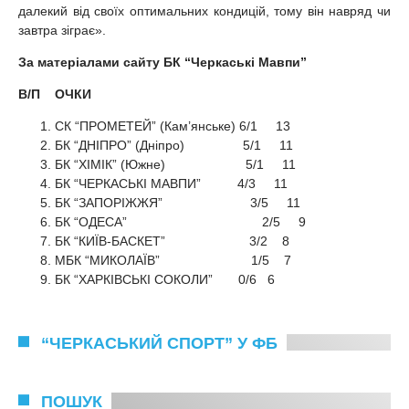
далекий від своїх оптимальних кондицій, тому він навряд чи
завтра зіграє».
За матеріалами сайту БК “Черкаські Мавпи”
В/П ОЧКИ
СК “ПРОМЕТЕЙ” (Кам’янське) 6/1 13
БК “ДНІПРО” (Дніпрo) 5/1 11
БК “ХІМІК” (Южне) 5/1 11
БК “ЧЕРКАСЬКІ МАВПИ” 4/3 11
БК “ЗАПОРІЖЖЯ” 3/5 11
БК “ОДЕСА” 2/5 9
БК “КИЇВ-БАСКЕТ” 3/2 8
МБК “МИКОЛАЇВ” 1/5 7
БК “ХАРКІВСЬКІ СОКОЛИ” 0/6 6
“ЧЕРКАСЬКИЙ СПОРТ” У ФБ
ПОШУК