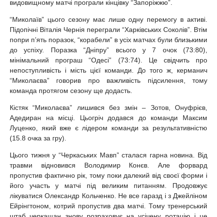
видовищному матчі програли кінцівку “Запоріжжю”.
“Миколаїв” цього сезону має лише одну перемогу в активі.
Підопічні Віталія Чернія переграли “Харківських Соколів”. Втім
попри п’ять поразок, “корабели” в усіх матчах були близькими
до успіху. Поразка “Дніпру” всього у 7 очок (73:80),
мінімальний програш “Одесі” (73:74). Це свідчить про
непоступливість і мість цієї команди. До того ж, керманич
“Миколаєва” говорив про важливість підсилення, тому
команда протягом сезону ще додасть.
Кістяк “Миколаєва” лишився без змін – Зотов, Онуфрієв,
Адедиран на місці. Цьогріч додався до команди Максим
Луценко, який вже є лідером команди за результативністю
(15.8 очка за гру).
Цього тижня у “Черкаських Мавп” сталася гарна новина. Від
травми відновився Володимир Конєв. Але форвард
пропустив фактично рік, тому поки далекий від своєї форми і
його участь у матчі під великим питанням. Продовжує
лікуватися Олександр Кольченко. Не все гаразд і з Джейліном
Ейрінгтоном, котрий пропустив два матчі. Тому тренерський
штаб черкащан знову розраховує на усічену ротацію і це