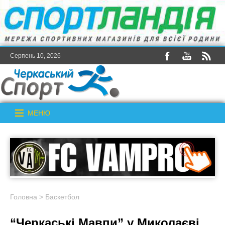
Серпень 10, 2026
МЕНЮ
Головна
>
Баскетбол
“Черкаські Мавпи” у Миколаєві