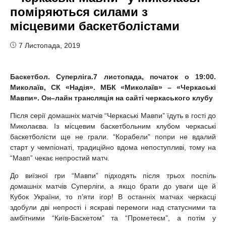
поміряються силами з
місцевими баскетболістами
7 Листопада, 2019
Баскетбол. Суперліга.7 листопада, початок о 19:00.
Миколаїв, СК «Надія». МБК «Миколаїв» – «Черкаські
Мавпи».
Он
–
лайн
трансляція на
сайт
і черкаського клубу
Після серії домашніх матчів “Черкаські Мавпи” їдуть в гості до
Миколаєва. Із місцевим баскетбольним клубом черкаські
баскетболісти ще не грали. “Корабели” попри не вдалий
старт у чемпіонаті, традиційно вдома непоступливі, тому на
“Мавп” чекає непростий матч.
До виїзної гри “Мавпи” підходять після трьох поспіль
домашніх матчів Суперліги, а якщо брати до уваги ще й
Кубок України, то п’яти ігор! В останніх матчах черкасці
здобули дві непрості і яскраві перемоги над статусними та
амбітними “Київ-Баскетом” та “Прометеєм”, а потім у