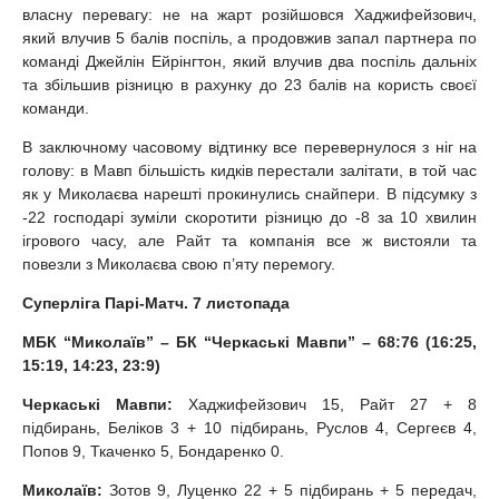
власну перевагу: не на жарт розійшовся Хаджифейзович,
який влучив 5 балів поспіль, а продовжив запал партнера по
команді Джейлін Ейрінгтон, який влучив два поспіль дальніх
та збільшив різницю в рахунку до 23 балів на користь своєї
команди.
В заключному часовому відтинку все перевернулося з ніг на
голову: в Мавп більшість кидків перестали залітати, в той час
як у Миколаєва нарешті прокинулись снайпери. В підсумку з
-22 господарі зуміли скоротити різницю до -8 за 10 хвилин
ігрового часу, але Райт та компанія все ж вистояли та
повезли з Миколаєва свою п’яту перемогу.
Суперліга Парі-Матч. 7 листопада
МБК “Миколаїв” – БК “Черкаські Мавпи” – 68:76 (16:25,
15:19, 14:23, 23:9)
Черкаські Мавпи:
Хаджифейзович 15, Райт 27 + 8
підбирань, Беліков 3 + 10 підбирань, Руслов 4, Сергеєв 4,
Попов 9, Ткаченко 5, Бондаренко 0.
Миколаїв:
Зотов 9, Луценко 22 + 5 підбирань + 5 передач,