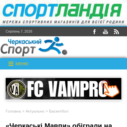
Серпень 7, 2026
МЕНЮ
Головна
>
Актуально
>
Баскетбол
«Черкаські Мавпи» обіграли на