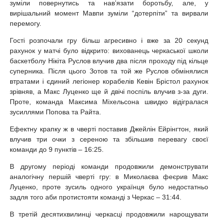
зуміли повернутись та нав’язати боротьбу, але, у
вирішальний момент Мавпи зуміли “дотерпіти” та вирвали
перемогу.
Гості розпочали гру більш агресивно і вже за 20 секунд
рахунок у матчі було відкрито: вихованець черкаської школи
баскетболу Нікіта Руслов влучив два після проходу під кільце
суперника. Після цього Зотов та той же Руслов обмінялися
втратами і єдиний легіонер корабелів Кевін Брістол рахунок
зрівняв, а Макс Луценко ще й двічі поспіль влучив з-за дуги.
Проте, команда Максима Міхельсона швидко відігралася
зусиллями Попова та Райта.
Ефектну крапку ж в чверті поставив Джейлін Ейрінгтон, який
влучив три очки з сереною та збільшив перевагу своєї
команди до 9 пунктів – 16:25.
В другому періоді команди продовжили демонструвати
аналогічну першій чверті гру: в Миколаєва феєрив Макс
Луценко, проте зусиль одного українця було недостатньо
задля того аби протистояти команді з Черкас – 31:44.
В третій десятихвилинці черкасці продовжили нарощувати