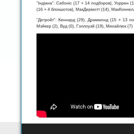
“Індіана”: Сабоніс (17 + 14 подборов), Уоррен (1
(16 + 4 блокшотов), МакДермотт (14), МакКоннел
“Детройт”: Кеннард (29), Драммонд (15 + 13 по
Мэйкер (2), Вуд (0), Гэллоуэй (19), Михайлюк (7)