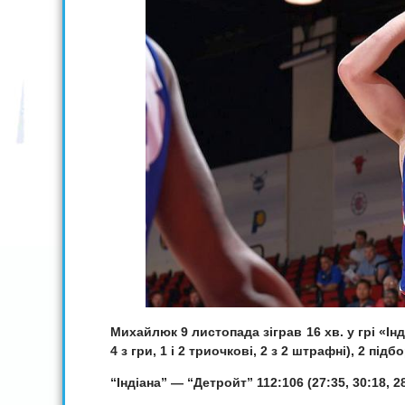
Михайлюк 9 листопада зіграв 16 хв. у грі «Ін
4 з гри, 1 і 2 триочкові, 2 з 2 штрафні), 2 під
“Індіана” — “Детройт” 112:106 (27:35, 30:18, 28