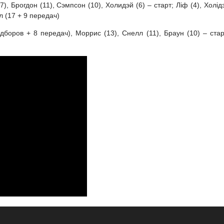
7), Брогдон (11), Сэмпсон (10), Холидэй (6) – старт; Ліф (4), Холід
л (17 + 9 передач)
дборов + 8 передач), Моррис (13), Снелл (11), Браун (10) – стар