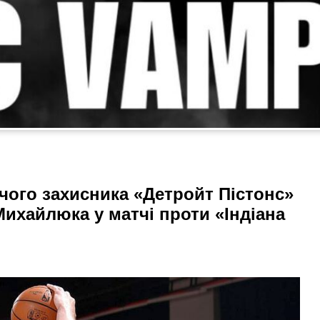
ючого захисника «Детройт Пістонс»
ихайлюка у матчі проти «Індіана