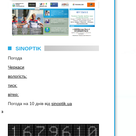
SINOPTIK
Погода
Черкаси
вологість:
тиск:
вітер:
Погода на 10 днів від
sinoptik.ua
 з