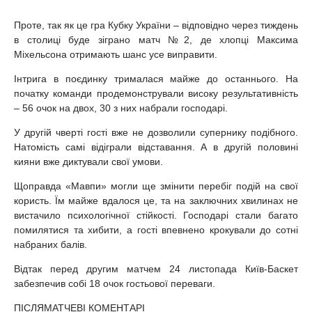
Проте, так як це гра Кубку України – відповідно через тиждень
в столиці буде зіграно матч №2, де хлопці Максима
Міхельсона отримають шанс усе виправити.
Інтрига в поєдинку трималася майже до останнього. На
початку команди продемонстрували високу результативність
– 56 очок на двох, 30 з них набрали господарі.
У другій чверті гості вже не дозволили супернику подібного.
Натомість самі відіграли відставання. А в другій половині
кияни вже диктували свої умови.
Щоправда «Мавпи» могли ще змінити перебіг подій на свої
користь. Їм майже вдалося це, та на заключних хвилинах не
вистачило психологічної стійкості. Господарі стали багато
помилятися та хибити, а гості впевнено крокували до сотні
набраних балів.
Відтак перед другим матчем 24 листопада Київ-Баскет
забезпечив собі 18 очок гостьової переваги.
ПІСЛЯМАТЧЕВІ КОМЕНТАРІ