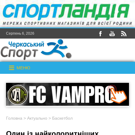
Серпень 6, 2026
МЕНЮ
Головна
>
Актуально
>
Баскетбол
Один із найколоритніших