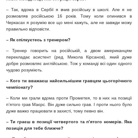
– Так, вдома в Сербії я вчив російську в школі. Але я не
розмовляв російською 16 років. Тому коли опинився в
Черкасах я розумію все що мені кажуть, але не завжди можу
правильно відповісти.
– Як спілкуєтесь з тренером?
– Тренер говорить на російській, а двом американцям
перекладає асистент (ред. Микола Кірсанов), який дуже
добре розмовляє англійською. Тож у команді всі один одного
чудово розуміють.
– Кого ти вважаєш найсильнішим гравцем цьогорічного
чемпіонату?
– Коли ми грали вдома проти Прометея, то в них на позиції
п’ятого грав Маєрс. Він дуже сильно грав. І проти нього було
дуже важко працювати в захисті, тому певно він.
– Ти граєш в позиції четвертого та п’ятого номерів. Яка
позиція для тебе ближче?