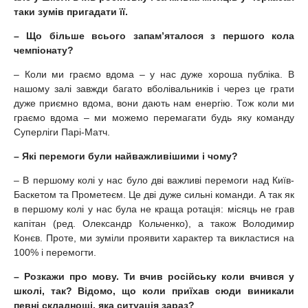
таки зумів пригадати її.
– Що більше всього запам’яталося з першого кола
чемпіонату?
– Коли ми граємо вдома – у нас дуже хороша публіка. В
нашому залі завжди багато вболівальників і через це грати
дуже приємно вдома, вони дають нам енергію. Тож коли ми
граємо вдома – ми можемо перемагати будь яку команду
Суперліги Парі-Матч.
– Які перемоги були найважливішими і чому?
– В першому колі у нас було дві важливі перемоги над Київ-
Баскетом та Прометеєм. Це дві дуже сильні команди. А так як
в першому колі у нас була не краща ротація: місяць не грав
капітан (ред. Олександр Кольченко), а також Володимир
Конєв. Проте, ми зуміли проявити характер та викластися на
100% і перемогти.
– Розкажи про мову. Ти вчив російську коли вчився у
школі, так? Відомо, що коли приїхав сюди виникали
певні складнощі, яка ситуація зараз?