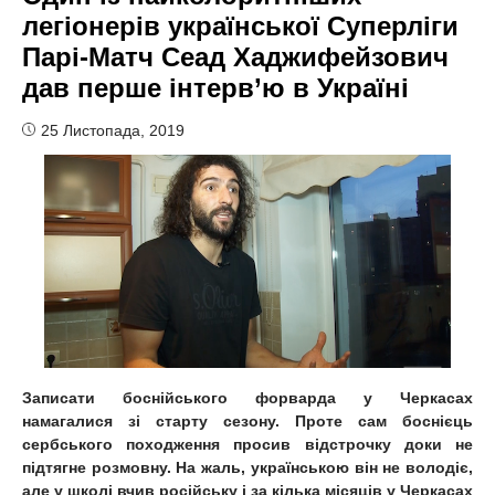
легіонерів української Суперліги
Парі-Матч Сеад Хаджифейзович
дав перше інтерв’ю в Україні
25 Листопада, 2019
Записати боснійського форварда у Черкасах
намагалися зі старту сезону. Проте сам боснієць
сербського походження просив відстрочку доки не
підтягне розмовну. На жаль, українською він не володіє,
але у школі вчив російську і за кілька місяців у Черкасах