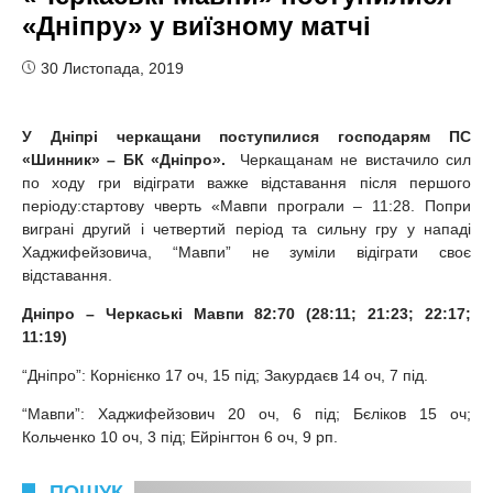
«Дніпру» у виїзному матчі
30 Листопада, 2019
У Дніпрі черка
щани п
оступилися господарям ПС
«Шинник»
– БК «Дніпро».
Черкащанам не вистачило сил
по ходу гри відіграти важке відставання після першого
періоду:стартову чверть «Мавпи програли – 11:28. Попри
виграні другий і четвертий період та сильну гру у нападі
Хаджифейзовича, “Мавпи” не зуміли відіграти своє
відставання.
Дніпро – Черкаські Мавпи 82:70 (28:11; 21:23; 22:17;
11:19)
“Дніпро”: Корнієнко 17 оч, 15 під; Закурдаєв 14 оч, 7 під.
“Мавпи”: Хаджифейзович 20 оч, 6 під; Бєліков 15 оч;
Кольченко 10 оч, 3 під; Ейрінгтон 6 оч, 9 рп.
ПОШУК