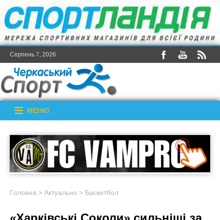
Серпень 7, 2026
МЕНЮ
Головна
>
Актуально
>
Баскетбол
«Харківські Соколи» сильніші за