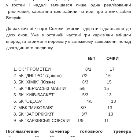
у гостей і надалі залишався лише один реалізований
триочковий, харків’яни вже забили чотири, три з яких забив
Бояркін.
До заключної чверті Соколи змогли відіграти відставання до
двох очок. Уже в останній частині гри харків’яни вийшли
вперед та втримали перемогу в затяжному завершенні понад
двогодинного поєдинку.
В/П ОЧКИ
СК “ПРОМЕТЕЙ” 8/1 17
БК “ДНІПРО” (Дніпрo) 7/2 16
БК “ХІМІК” (Южне) 6/3 15
БК “ЧЕРКАСЬКІ МАВПИ” 5/5 15
БК “КИЇВ-БАСКЕТ” 5/3 13
БК “ОДЕСА” 4/5 13
МБК “МИКОЛАЇВ” 3/7 13
БК “ЗАПОРІЖЖЯ” 3/7 13
БК “ХАРКІВСЬКІ СОКОЛИ” 1/9 11
Післяматчевий коментар головного тренера