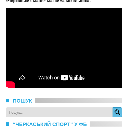
«Черкаських Мавп» Максима Міхельсона:
ПОШУК
“ЧЕРКАСЬКИЙ СПОРТ” У ФБ