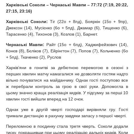
Харківські Соколи – Черкаські Мавпи – 77:72 (7:19, 20:22,
27:15, 23:16)
Харківські Соколи:
Тіг (22о + 8пд), Бояркін (15о + 9пр),
Джексон (14), Мусієнко (6о + 5пд), Джамар (6), Тищенко (6),
Тарасенко (4), Тихонов (3), Козлов (1), Барнет.
Черкаські Мавпи:
Райт (15о + 6пд), Хаджифейзович (14),
Конєв (8), Бєліков (7), Ейрінгтон (7), Попов (7), Кольченко (6о
+ 5пд), Ткаченко (2), Руслов
Харків’яни в гонитві за дебютною перемогою в сезоні з
перших хвилин матчу намагалися не дозволяти гостям надто
вільно почуватися на майданчику. Однак гості поступово все
ж перебрали контроль за грою в свої руки. Допомогла в
цьому значно краща реалізація кидків. У підсумку за перші 10
хвилин гості вийшли вперед на 12 очок.
Однак уже в другій чверті господарі вирівняли гру. Гості
тримали дистанцію в рахунку завдяки запасу з першої чверті.
Переломною в поєдинку стала третя чверть. Соколи додали
тиску, покращивши при цьому реалізацію дальніх кидків. Коли