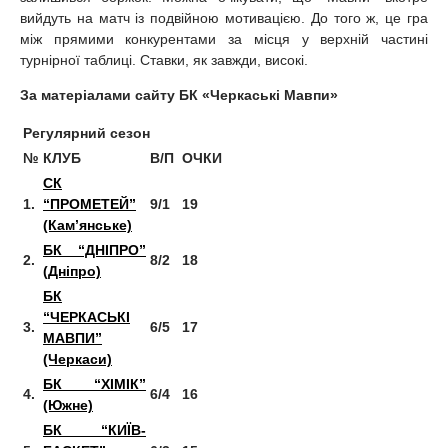
вийдуть на матч із подвійною мотивацією. До того ж, це гра
між прямими конкурентами за місця у верхній частині
турнірної таблиці. Ставки, як завжди, високі.
За матеріалами сайту БК «Черкаські Мавпи»
Регулярний сезон
№
КЛУБ
В/П
ОЧКИ
СК
1.
“ПРОМЕТЕЙ”
9/1
19
(Кам’янське)
БК “ДНІПРО”
2.
8/2
18
(Дніпрo)
БК
“ЧЕРКАСЬКІ
3.
6/5
17
МАВПИ”
(Черкаси)
БК “ХІМІК”
4.
6/4
16
(Южне)
БК “КИЇВ-