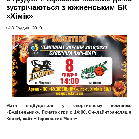
зустрічаються з южненським БК
«Хімік»
8 Грудня, 2019
Матч відбудеться у спортивному комплексі
«Будівельник». Початок гри о 14:00.
Он
–
лайн
трансляція
:
Xsport, сайт
«
Черкаських Мавп
»