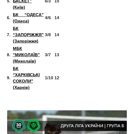
5.
БАСКЕТ”
6/3
15
(Київ)
БК “ОДЕСА”
6.
4/6
14
(Одеса)
БК
7.
“ЗАПОРІЖЖЯ”
3/8
14
(Запоріжжя)
МБК
8.
“МИКОЛАЇВ”
3/7
13
(Миколаїв)
БК
“ХАРКІВСЬКІ
9.
1/10
12
СОКОЛИ”
(Харків)