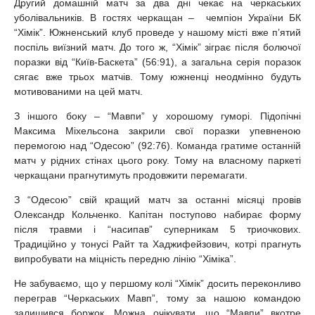
Другий домашній матч за два дні чекає на черкаських
уболівальників. В гостях черкащан – чемпіон України БК
“Хімік”. Южненський клуб проведе у нашому місті вже п’ятий
поспіль виїзний матч. До того ж, “Хімік” зіграє після болючої
поразки від “Київ-Баскета” (56:91), а загальна серія поразок
сягає вже трьох матчів. Тому южненці неодмінно будуть
мотивованими на цей матч.
З іншого боку – “Мавпи” у хорошому гуморі. Підопічні
Максима Міхельсона закрили свої поразки упевненою
перемогою над “Одесою” (92:76). Команда гратиме останній
матч у рідних стінах цього року. Тому на власному паркеті
черкащани прагнутимуть продовжити перемагати.
З “Одесою” свій кращий матч за останні місяці провів
Олександр Кольченко. Капітан поступово набирає форму
після травми і “насипав” суперникам 5 триочкових.
Традиційно у тонусі Райт та Хаджифейзович, котрі прагнуть
випробувати на міцність передню лінію “Хіміка”.
Не забуваємо, що у першому колі “Хімік” досить переконливо
переграв “Черкаських Мавп”, тому за нашою командою
залишився боржок. Можна очікувати, що “Мавпи” вкотре