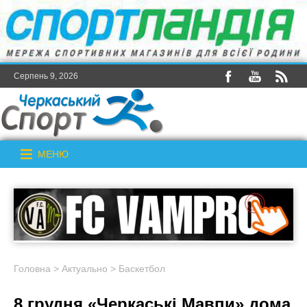
Серпень 9, 2026
МЕНЮ
Головна
>
Актуально
>
Баскетбол
8 грудня «Черкаські Мавпи» дома