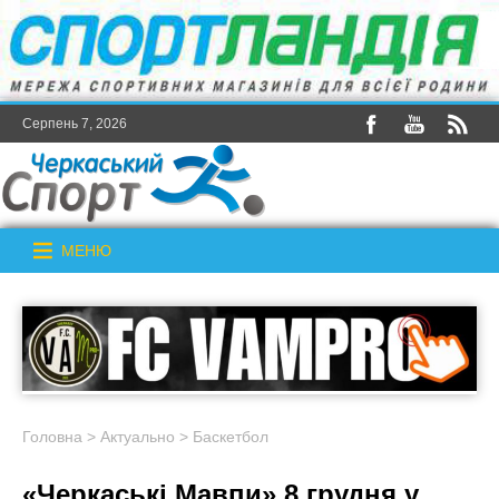
Серпень 7, 2026
МЕНЮ
Головна
>
Актуально
>
Баскетбол
«Черкаські Мавпи» 8 грудня у