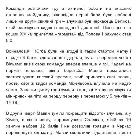
Команди розпочали гру з активної роботи на власних
сторонах майданику, відповідно перші бали були набрані
лише на другій хвилині гри – влучним був черкасець Беліков,
який реалізував кидок із середньої дистанції. Після цього в
кошик Хіміка прилетіла «гармата» від Попова і рахунок став
5:0.
Войналович і Югба були не згодні із таким стартом матчу і
швидко 4 бали відставання відіграли, ну а в середині чверті
Вільямс вивів свою команду вперед вперше у грі. Надалі на
паркеті точилась рівна боротьба: Мавпи намагалися
застосовувати високий пресинг, який приносив свої плоди,
проте, свої ж кидки команда Міхельсона влучала не надто
часто. Завдяки цьому гості зуміли в кінцівці матчу реалізувати
міні-ривок на піти на першу перерву з перевагою у 5 пунктів –
14:19.
В другій чверті Мавпи зуміли покращити відсоток влучань, а у
Хіміка, в свою чергу, «прокинувся» Салліван, який за 10
хвилин набрав 12 балів і не дозволив гравцям з Черкас
перевернути хід матчу. Мавпи скоротили відставання, проте