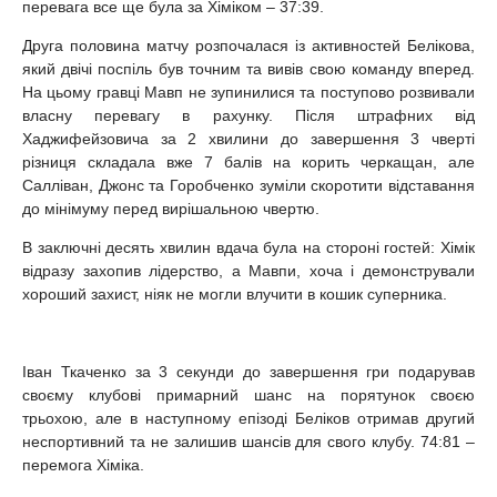
перевага все ще була за Хіміком – 37:39.
Друга половина матчу розпочалася із активностей Белікова,
який двічі поспіль був точним та вивів свою команду вперед.
На цьому гравці Мавп не зупинилися та поступово розвивали
власну перевагу в рахунку. Після штрафних від
Хаджифейзовича за 2 хвилини до завершення 3 чверті
різниця складала вже 7 балів на корить черкащан, але
Салліван, Джонс та Горобченко зуміли скоротити відставання
до мінімуму перед вирішальною чвертю.
В заключні десять хвилин вдача була на стороні гостей: Хімік
відразу захопив лідерство, а Мавпи, хоча і демонстрували
хороший захист, ніяк не могли влучити в кошик суперника.
Іван Ткаченко за 3 секунди до завершення гри подарував
своєму клубові примарний шанс на порятунок своєю
трьохою, але в наступному епізоді Беліков отримав другий
неспортивний та не залишив шансів для свого клубу. 74:81 –
перемога Хіміка.