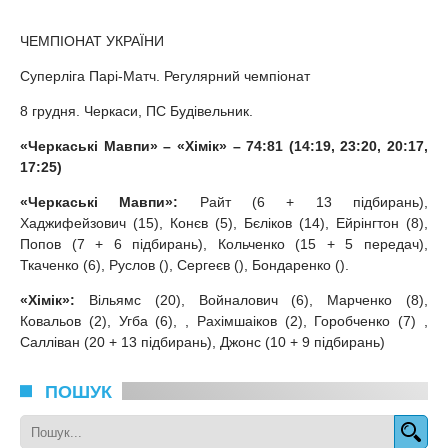
ЧЕМПІОНАТ УКРАЇНИ
Суперліга Парі-Матч. Регулярний чемпіонат
8 грудня. Черкаси, ПС Будівельник.
«Черкаські Мавпи» – «Хімік» – 74:81 (14:19, 23:20, 20:17,
17:25)
«Черкаські Мавпи»:
Райт (6 + 13 підбирань),
Хаджифейзович (15), Конєв (5), Бєліков (14), Ейрінгтон (8),
Попов (7 + 6 підбирань), Кольченко (15 + 5 передач),
Ткаченко (6), Руслов (), Сергеєв (), Бондаренко ().
«Хімік»:
Вільямс (20), Войналович (6), Марченко (8),
Ковальов (2), Угба (6), , Рахімшаіков (2), Горобченко (7) ,
Салліван (20 + 13 підбирань), Джонс (10 + 9 підбирань)
ПОШУК