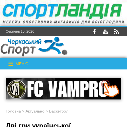
Серпень 10, 2026
МЕНЮ
Головна
>
Актуально
>
Баскетбол
Дві гри української