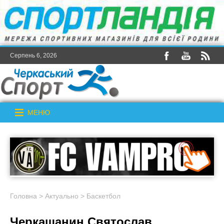
Серпень 6, 2026
МЕНЮ
Головна
>
Актуально
>
Баскетбол
Черкащанин Святослав