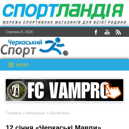
Серпень 8, 2026
МЕНЮ
Головна
>
Актуально
>
Баскетбол
12 січня «Черкаські Мавпи»