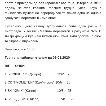
проте з приходом до лав корабелів Квентіна Петерсона, який
одразу ж став кращим гравцем грудня, увесь клуб з
Миколаєва буквально переродився та почав одна за одною
здобувати перемоги в чемпіонаті.
Суперники цього сезону зустрічалися лише один раз – 7
листопада. У гостях «Мавпи» перемогли з рахунком 76:6. В
тій грі кращим був наш бігмен Діон Райт, який здобув 27 очок
та зібрав 8 підбирань.
Початок гри о 14:00.
Турнірна таблиця станом на 09.01.2020
В/П ОЧКИ
1.БК “ДНІПРО” (Дніпрo) 12/2 26
2.СК “ПРОМЕТЕЙ” (Кам’янське) 10/5 25
3.БК “ХІМІК” (Южне) 10/5 25
4.БК “ОДЕСА” (Одеса) 7/8 22