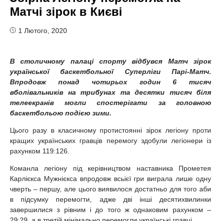
Матчі зірок в Києві
1 Лютого, 2020
В столичному палаці спорту відбувся Матч зірок
української баскетбольної Суперліги Парі-Матч.
Впродовж понад чотирьох годин 6 тисяч
вболівальників на трибунах та десятки тисяч біля
телеекранів могли спостерігати за головною
баскетбольою подією зими.
Цього разу в класичному протистоянні зірок легіону проти
кращих українських гравців перемогу здобули легіонери із
рахунком 119:126.
Команла легіону під керівництвом наставника Прометея
Карлієкса Мужнієкса впродовж всьієї гри виграла лише одну
чверть – першу, але цього виявилося достатньо для того аби
в підсумку перемогти, адже дві інші десятихвилинки
завершилися з рівним і до того ж однаковим рахунком –
29:29, а в третій мінімально перемогли українські гравці.