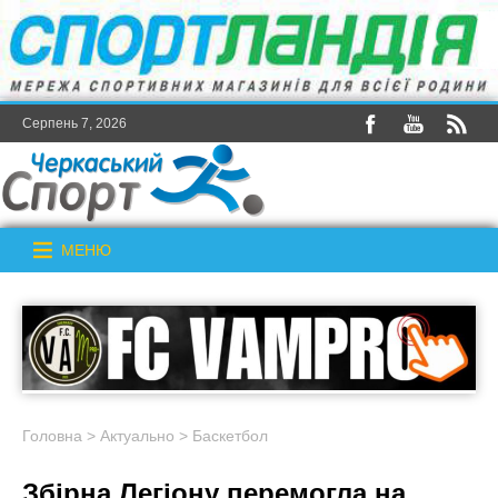
Серпень 7, 2026
МЕНЮ
Головна
>
Актуально
>
Баскетбол
Збірна Легіону перемогла на