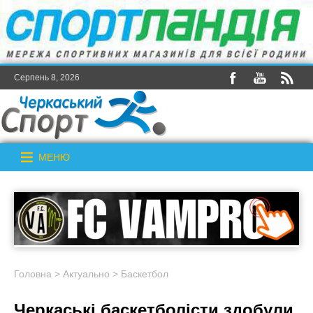
Серпень 8, 2026
МЕНЮ
Головна
>
Актуально
>
Баскетбол
Черкаські баскетболісти здобули