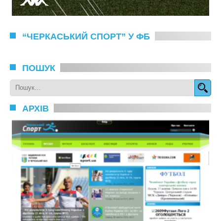
“ЧЕРКАСЬКИЙ СПОРТ” У ФБ
ПОШУК
АРХІВ