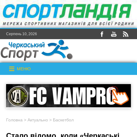
Серпень 10, 2026
МЕНЮ
Головна
>
Актуально
>
Баскетбол
Стало відомо, коли «Черкаські