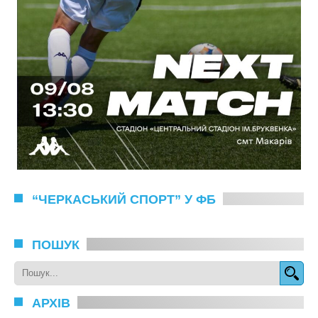
“ЧЕРКАСЬКИЙ СПОРТ” У ФБ
ПОШУК
АРХІВ