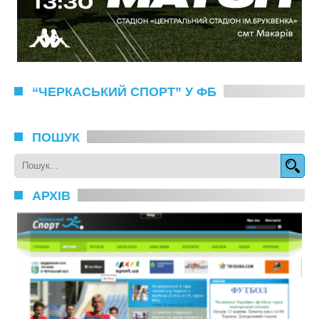
“ЧЕРКАСЬКИЙ СПОРТ” У ФБ
ПОШУК
АРХІВ