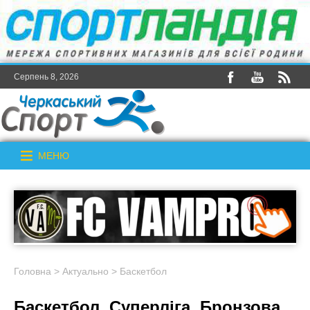
Серпень 8, 2026
МЕНЮ
Головна
>
Актуально
>
Баскетбол
Баскетбол. Суперліга. Бронзова