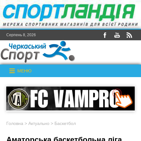
Серпень 8, 2026
МЕНЮ
Головна
>
Актуально
>
Баскетбол
Аматорська баскетбольна ліга