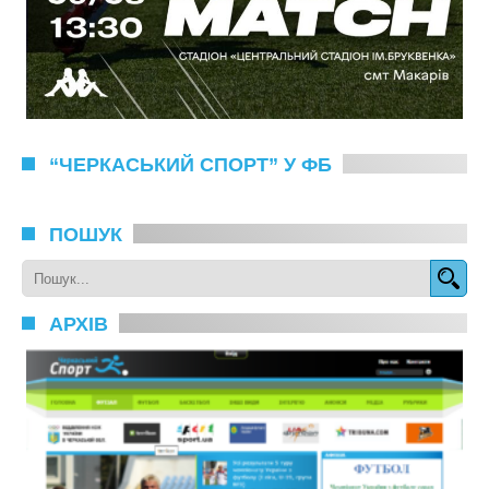
“ЧЕРКАСЬКИЙ СПОРТ” У ФБ
ПОШУК
АРХІВ