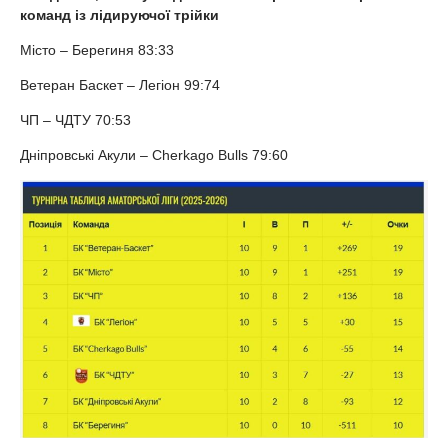
команд із лідируючої трійки
Місто – Берегиня 83:33
Ветеран Баскет – Легіон 99:74
ЧП – ЧДТУ 70:53
Дніпровські Акули – Cherkago Bulls 79:60